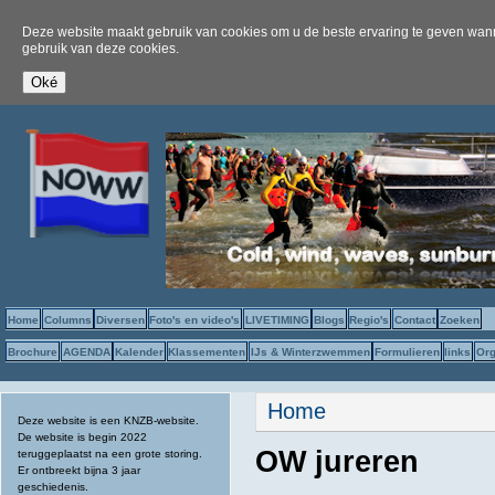
Deze website maakt gebruik van cookies om u de beste ervaring te geven wanne
gebruik van deze cookies.
Home
Columns
Diversen
Foto's en video's
LIVETIMING
Blogs
Regio's
Contact
Zoeken
Brochure
AGENDA
Kalender
Klassementen
IJs & Winterzwemmen
Formulieren
links
Org
U bent hier
Home
Deze website is een KNZB-website.
De website is begin 2022
OW jureren
teruggeplaatst na een grote storing.
Er ontbreekt bijna 3 jaar
geschiedenis.