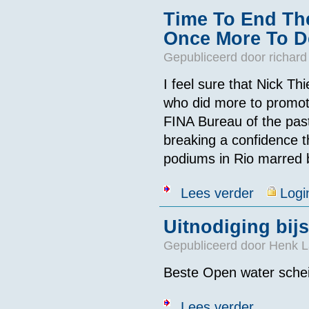
Time To End Th
Once More To De
Gepubliceerd door
richard
I feel sure that Nick Th
who did more to promot
FINA Bureau of the pas
breaking a confidence 
podiums in Rio marred 
over Time To 
Lees verder
Logi
Uitnodiging bij
Gepubliceerd door
Henk L
Beste Open water sche
over Uitnodigi
Lees verder