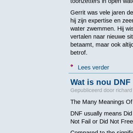
toonzetters in open wat
Gerrit was vele jaren
hij zijn expertise en ze
water zwemmen. Hij wist
vertalen naar nieuwe si
betaamt, maar ook altijd
betrof.
over Gerrit Be
Lees verder
Wat is nou DNF
Gepubliceerd door
richard
The Many Meanings O
DNF usually means Did 
Not Fail or Did Not Free
Compared to the signif