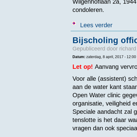
Wilgenhoflaan 2a, 1944 
condoleren.
over Jan van 
Lees verder
Bijscholing off
Gepubliceerd door
richard
Datum:
zaterdag, 8 april, 2017 -
12:00
Let op!
Aanvang vervr
Voor alle (assistent) s
aan de water kant staan 
Open Water clinic gege
organisatie, veiligheid 
Speciale aandacht zal 
tenslotte is het daar w
vragen dan ook speciaa