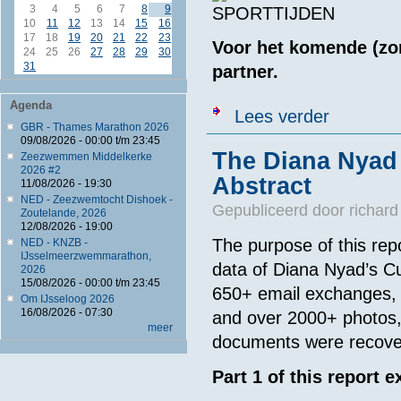
3
4
5
6
7
8
9
10
11
12
13
14
15
16
17
18
19
20
21
22
23
Voor het komende (zo
24
25
26
27
28
29
30
31
partner.
Agenda
over SPORTTIJ
Lees verder
GBR - Thames Marathon 2026
09/08/2026 -
00:00
t/m
23:45
The Diana Nyad 
Zeezwemmen Middelkerke
2026 #2
Abstract
11/08/2026 - 19:30
NED - Zeezwemtocht Dishoek -
Gepubliceerd door
richard
Zoutelande, 2026
12/08/2026 - 19:00
The purpose of this repo
NED - KNZB -
IJsselmeerzwemmarathon,
data of Diana Nyad’s Cu
2026
15/08/2026 -
00:00
t/m
23:45
650+ email exchanges, 
Om IJsseloog 2026
16/08/2026 - 07:30
and over 2000+ photos,
meer
documents were recove
Part 1 of this report