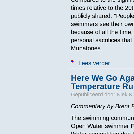
times relative to the 2
publicly shared. "Peop
swimmers see their own
because of all the time
personal sacrifices that
Munatones.
over Wat is n
Lees verder
Here We Go Aga
Temperature Ru
Gepubliceerd door
Niek Kl
Commentary by Brent R
The swimming community
Open Water swimmer
F
Water competition due 