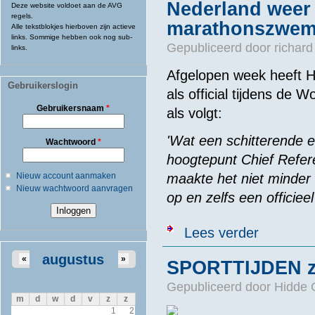
Nederland weer
Deze website voldoet aan de AVG
regels.
marathonszwe
Alle tekstblokjes hierboven zijn actieve
links. Sommige hebben ook nog sub-
Gepubliceerd door
richard
links.
Afgelopen week heeft 
Gebruikerslogin
als official tijdens de 
Gebruikersnaam
*
als volgt:
'Wat een schitterende e
Wachtwoord
*
hoogtepunt Chief Refere
Nieuw account aanmaken
maakte het niet minder
Nieuw wachtwoord aanvragen
op en zelfs een officieel 
over Nederla
Lees verder
augustus
«
»
SPORTTIJDEN zo
Gepubliceerd door
Hidde 
m
d
w
d
v
z
z
1
2