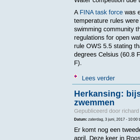
A
FINA task force
was e
temperature rules were 
swimming community th
regulations for open wa
rule OWS 5.5 stating t
degrees Celsius (60.8 
F).
over Here We 
Lees verder
Herkansing: bijs
zwemmen
Gepubliceerd door
richard
Datum:
zaterdag, 3 juni, 2017 -
10:00
Er komt nog een tweede
april. Deze keer in Roo