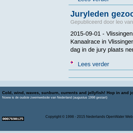
Juryleden gezo
Gepubliceerd door
leo va
2015-09-01 - Vlissinge
Kanaalrace in Vlissing
dag in de jury plaats 
over Jurylede
Lees verder
Pagina's
Cold, wind, waves, sunburn, currents and jellyfish! Hop in and jo
Noww is de oudste zwemwebsite van Nederland (augustus 1998 gestart)
Copyright © 1998 - 2015 Nederlands OpenWater