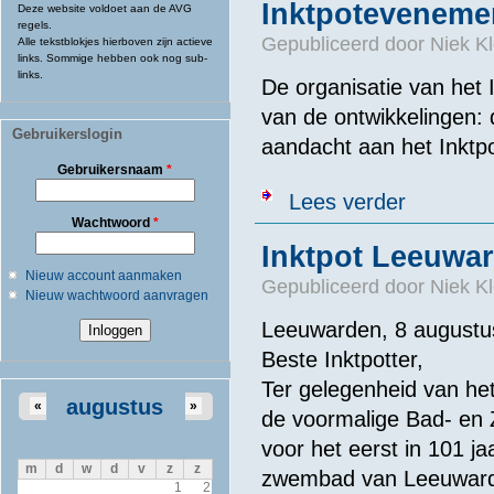
Inktpotevenement
Deze website voldoet aan de AVG
regels.
Gepubliceerd door
Niek Kl
Alle tekstblokjes hierboven zijn actieve
links. Sommige hebben ook nog sub-
links.
De organisatie van het
van de ontwikkelingen: 
Gebruikerslogin
aandacht aan het Inkt
Gebruikersnaam
*
over Inktpotev
Lees verder
Wachtwoord
*
Inktpot Leeuwa
Nieuw account aanmaken
Gepubliceerd door
Niek Kl
Nieuw wachtwoord aanvragen
Leeuwarden, 8 augustu
Beste Inktpotter,
Ter gelegenheid van he
augustus
«
»
de voormalige Bad- en 
voor het eerst in 101 j
m
d
w
d
v
z
z
zwembad van Leeuwarde
1
2