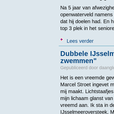
Na 5 jaar van afwezighe
openwaterveld namens 
dat hij doelen had. En h
top 3 plek in het senio
over Sander 
Lees verder
Dubbele IJsselm
zwemmen"
Gepubliceerd door
daangl
Het is een vreemde ge
Marcel Stroet ingevet me
mij maakt. Lichtstaafje
mijn lichaam glanst van 
vreemd aan. Ik sta in 
IJsselmeeroversteek, 