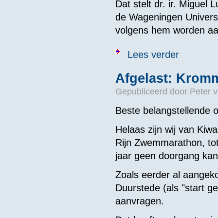
Dat stelt dr. ir. Miguel 
de Wageningen Universit
volgens hem worden aa
over Zwemwate
Lees verder
Afgelast: Krom
Gepubliceerd door
Peter 
Beste belangstellende
Helaas zijn wij van Ki
Rijn Zwemmarathon, to
jaar geen doorgang kan
Zoals eerder al aangeko
Duurstede (als "start
aanvragen.