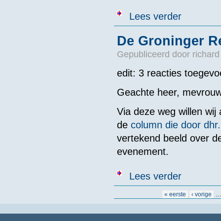
over Coryfeeë
Lees verder
De Groninger R
Gepubliceerd door
richard
edit: 3 reacties toegev
Geachte heer, mevrouw
Via deze weg willen wij
de
column die door dhr.
vertekend beeld over de
evenement.
over De Groni
Lees verder
Pagina's
« eerste
‹ vorige