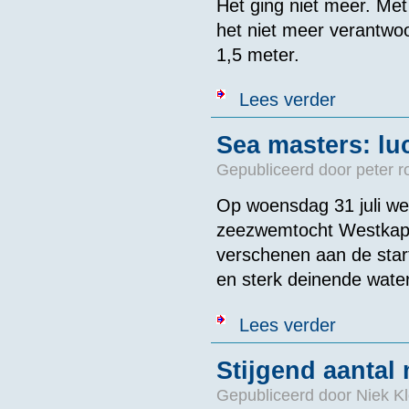
Het ging niet meer. Met
het niet meer verantw
1,5 meter.
over Roel van
Lees verder
Sea masters: lu
Gepubliceerd door
peter r
Op woensdag 31 juli w
zeezwemtocht Westkape
verschenen aan de start
en sterk deinende wate
over Sea maste
Lees verder
Stijgend aantal
Gepubliceerd door
Niek Kl