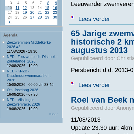
Leeuwarder zwemveren
3
4
5
6
7
8
9
10
11
12
13
14
15
16
17
18
19
20
21
22
23
over Inktpot 
24
25
26
27
28
29
30
Lees verder
31
65 Jarige zwemv
Agenda
historische 2 
Zeezwemmen Middelkerke
2026 #2
augustus 2013
11/08/2026 - 19:30
NED - Zeezwemtocht Dishoek -
Gepubliceerd door
Christi
Zoutelande, 2026
12/08/2026 - 19:00
Persbericht d.d. 2013-
NED - KNZB -
IJsselmeerzwemmarathon,
2026
over 65 Jarig
Lees verder
15/08/2026 -
00:00
t/m
23:45
2013
Om IJsseloog 2026
16/08/2026 - 07:30
Roel van Beek 
NED - Vlissingse
Zeezwemrace, 2026
Gepubliceerd door
Anonym
19/08/2026 - 19:00
meer
11/08/2013
Update 23.30 uur: 4km v