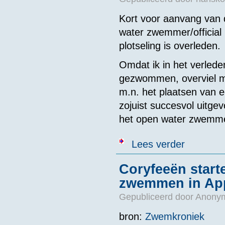
Kort voor aanvang van d
water zwemmer/official
plotseling is overleden.
Omdat ik in het verlede
gezwommen, overviel mi
m.n. het plaatsen van e
zojuist succesvol uitge
het open water zwemm
over Overlijd
Lees verder
Coryfeeën star
zwemmen in App
Gepubliceerd door
Anonym
bron:
Zwemkroniek