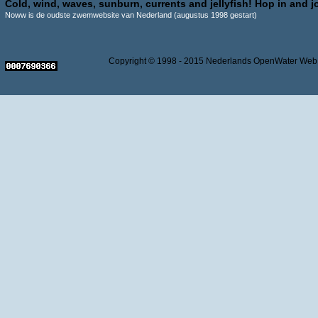
Cold, wind, waves, sunburn, currents and jellyfish! Hop in and jo
Noww is de oudste zwemwebsite van Nederland (augustus 1998 gestart)
Copyright © 1998 - 2015 Nederlands OpenWater