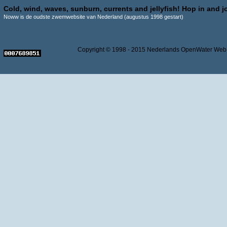
Cold, wind, waves, sunburn, currents and jellyfish! Hop in and jo
Noww is de oudste zwemwebsite van Nederland (augustus 1998 gestart)
Copyright © 1998 - 2015 Nederlands OpenWater