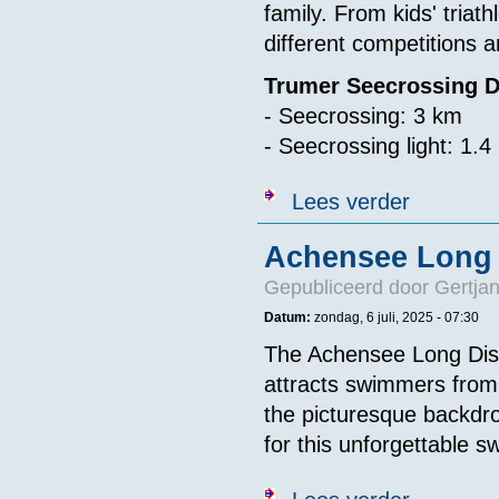
family. From kids' triat
different competitions 
Trumer Seecrossing D
- Seecrossing: 3 km
- Seecrossing light: 1.4
over Trumer S
Lees verder
Achensee Long 
Gepubliceerd door
Gertjan
Datum:
zondag, 6 juli, 2025 - 07:30
The Achensee Long Dist
attracts swimmers from 
the picturesque backdro
for this unforgettable 
over Achensee