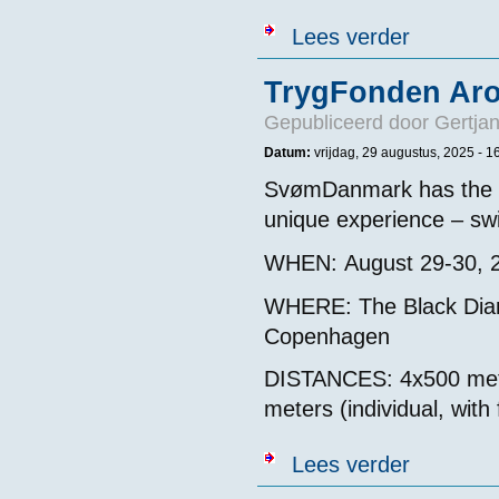
over Traversat
Lees verder
TrygFonden Aro
Gepubliceerd door
Gertjan
Datum:
vrijdag, 29 augustus, 2025 - 1
SvømDanmark has the gre
unique experience – sw
WHEN: August 29-30, 
WHERE: The Black Diam
Copenhagen
DISTANCES: 4x500 mete
meters (individual, with
over TrygFond
Lees verder