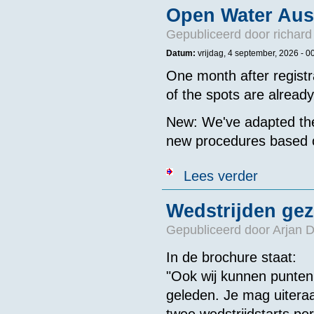
Open Water Aus
Gepubliceerd door
richard
Datum:
vrijdag, 4 september, 2026 - 0
One month after registr
of the spots are alread
New: We've adapted the
new procedures based 
over Open Wat
Lees verder
Wedstrijden ge
Gepubliceerd door
Arjan 
In de brochure staat:
"Ook wij kunnen punten 
geleden. Je mag uitera
twee wedstrijdstarts pe