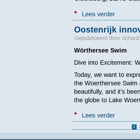
over 28th Inte
Lees verder
Oostenrijk innov
Gepubliceerd door
richard
Wörthersee Swim
Dive into Excitement: 
Today, we want to expres
the Woerthersee Swim o
beautifully, and it’s b
the globe to Lake Woer
over Oostenrij
Lees verder
Pagina's
1