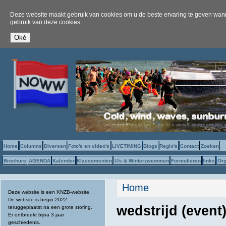
Deze website maakt gebruik van cookies om u de beste ervaring te geven wanne
gebruik van deze cookies.
Home
Columns
Diversen
Foto's en video's
LIVETIMING
Blogs
Regio's
Contact
Zoeken
Brochure
AGENDA
Kalender
Klassementen
IJs & Winterzwemmen
Formulieren
links
Org
U bent hier
Home
Deze website is een KNZB-website.
De website is begin 2022
wedstrijd (event
teruggeplaatst na een grote storing.
Er ontbreekt bijna 3 jaar
geschiedenis.