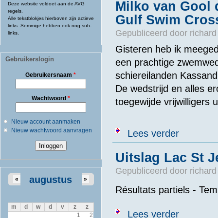
Milko van Gool 
Deze website voldoet aan de AVG
regels.
Gulf Swim Cros
Alle tekstblokjes hierboven zijn actieve
links. Sommige hebben ook nog sub-
Gepubliceerd door
richard
links.
Gisteren heb ik meeged
Gebruikerslogin
een prachtige zwemweds
schiereilanden Kassandr
Gebruikersnaam
*
De wedstrijd en alles e
Wachtwoord
*
toegewijde vrijwilligers ui
Nieuw account aanmaken
Nieuw wachtwoord aanvragen
over Milko van
Lees verder
Uitslag Lac St 
Gepubliceerd door
richard
augustus
«
»
Résultats partiels - Tem
m
d
w
d
v
z
z
over Uitslag L
Lees verder
1
2