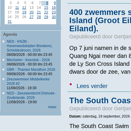
3
4
5
6
7
8
9
10
11
12
13
14
15
16
400 zwemmers s
17
18
19
20
21
22
23
24
25
26
27
28
29
30
Island (Groot Ei
31
Eiland).
Agenda
Gepubliceerd door
Gertjan
NED - KNZB -
Havenwedstrijden Breskens,
Op 7 juni namen in de 
Scheldestroom, 2026
Quang Ngai meer dan 80
08/08/2026 -
00:00
t/m
23:45
Mechelen - Keerdok - 2026
de Ly Son Cross Islan
08/08/2026 -
00:00
t/m
23:45
GBR - Thames Marathon 2026
dwars door de zee, van 
09/08/2026 -
00:00
t/m
23:45
Zeezwemmen Middelkerke
2026 #2
over 400 zwemm
Lees verder
11/08/2026 - 19:30
NED - Zeezwemtocht Dishoek -
Zoutelande, 2026
The South Coas
12/08/2026 - 19:00
meer
Gepubliceerd door
Gertjan
Datum:
zaterdag, 19 september, 2026 
The South Coast Swim i