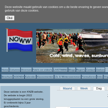
Deze website maakt gebruik van cookies om u de beste ervaring te geven wanne
gebruik van deze cookies.
Home
Columns
Diversen
Foto's en video's
LIVETIMING
Blogs
Regio's
Contact
Zoeken
Brochure
AGENDA
Kalender
Klassementen
IJs & Winterzwemmen
Formulieren
links
Org
Primaire tabs
Maand
Week
Dag
(act
Deze website is een KNZB-website.
De website is begin 2022
teruggeplaatst na een grote storing.
Er ontbreekt bijna 3 jaar
geschiedenis.