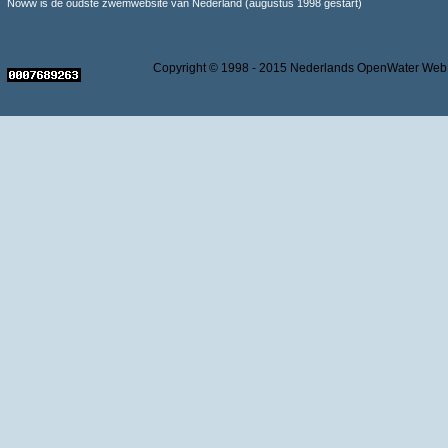
Noww is de oudste zwemwebsite van Nederland (augustus 1998 gestart)
Copyright © 1998 - 2015 Nederlands OpenWater