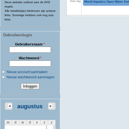
Hele dag
World Aquatics Open Water Sw
Deze website voldoet aan de AVG
regels.
Alle tekstblokjes hierboven zijn actieve
links. Sommige hebben ook nog sub-
links.
Gebruikerslogin
Gebruikersnaam
*
Wachtwoord
*
Nieuw account aanmaken
Nieuw wachtwoord aanvragen
augustus
«
»
m
d
w
d
v
z
z
1
2