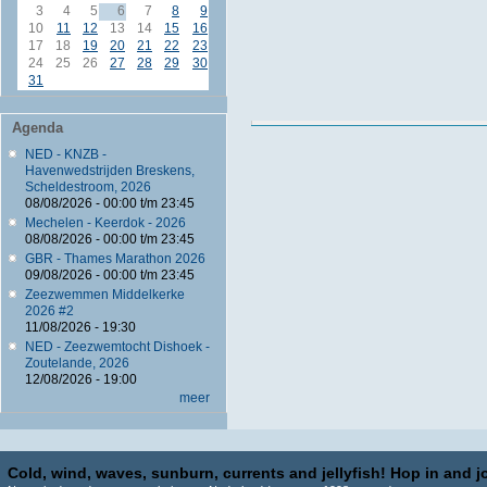
3
4
5
6
7
8
9
10
11
12
13
14
15
16
17
18
19
20
21
22
23
24
25
26
27
28
29
30
31
Agenda
NED - KNZB -
Havenwedstrijden Breskens,
Scheldestroom, 2026
08/08/2026 -
00:00
t/m
23:45
Mechelen - Keerdok - 2026
08/08/2026 -
00:00
t/m
23:45
GBR - Thames Marathon 2026
09/08/2026 -
00:00
t/m
23:45
Zeezwemmen Middelkerke
2026 #2
11/08/2026 - 19:30
NED - Zeezwemtocht Dishoek -
Zoutelande, 2026
12/08/2026 - 19:00
meer
Cold, wind, waves, sunburn, currents and jellyfish! Hop in and jo