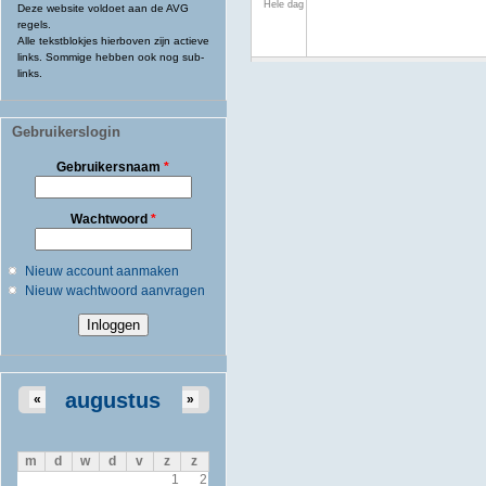
Hele dag
Deze website voldoet aan de AVG
regels.
Alle tekstblokjes hierboven zijn actieve
links. Sommige hebben ook nog sub-
links.
Gebruikerslogin
Gebruikersnaam
*
Wachtwoord
*
Nieuw account aanmaken
Nieuw wachtwoord aanvragen
augustus
«
»
m
d
w
d
v
z
z
1
2