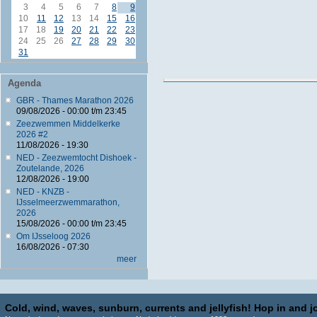
3
4
5
6
7
8
9
10
11
12
13
14
15
16
17
18
19
20
21
22
23
24
25
26
27
28
29
30
31
Agenda
GBR - Thames Marathon 2026
09/08/2026 -
00:00
t/m
23:45
Zeezwemmen Middelkerke
2026 #2
11/08/2026 - 19:30
NED - Zeezwemtocht Dishoek -
Zoutelande, 2026
12/08/2026 - 19:00
NED - KNZB -
IJsselmeerzwemmarathon,
2026
15/08/2026 -
00:00
t/m
23:45
Om IJsseloog 2026
16/08/2026 - 07:30
meer
Cold, wind, waves, sunburn, currents and jellyfish! Hop in and jo