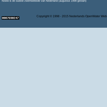
Noww is de oudste zwemwebsite van Nederland (augustus 1998 gestart)
Copyright © 1998 - 2015 Nederlands OpenWater