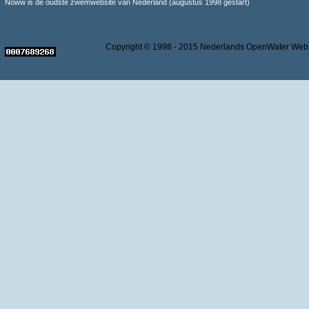
Noww is de oudste zwemwebsite van Nederland (augustus 1998 gestart)
Copyright © 1998 - 2015 Nederlands OpenWater