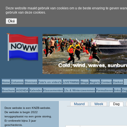
Deze website maakt gebruik van cookies om u de beste ervaring te geven wanne
gebruik van deze cookies.
Home
Columns
Diversen
Foto's en video's
LIVETIMING
Blogs
Regio's
Contact
Zoeken
Brochure
AGENDA
Kalender
Klassementen
IJs & Winterzwemmen
Formulieren
links
Org
Primaire tabs
Maand
Week
Dag
(act
Deze website is een KNZB-website.
De website is begin 2022
teruggeplaatst na een grote storing.
Er ontbreekt bijna 3 jaar
geschiedenis.