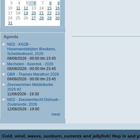
3
4
5
6
7
8
9
10
11
12
13
14
15
16
17
18
19
20
21
22
23
24
25
26
27
28
29
30
31
Agenda
NED - KNZB -
Havenwedstrijden Breskens,
Scheldestroom, 2026
08/08/2026 -
00:00
t/m
23:45
Mechelen - Keerdok - 2026
08/08/2026 -
00:00
t/m
23:45
GBR - Thames Marathon 2026
09/08/2026 -
00:00
t/m
23:45
Zeezwemmen Middelkerke
2026 #2
11/08/2026 - 19:30
NED - Zeezwemtocht Dishoek -
Zoutelande, 2026
12/08/2026 - 19:00
meer
Cold, wind, waves, sunburn, currents and jellyfish! Hop in and jo