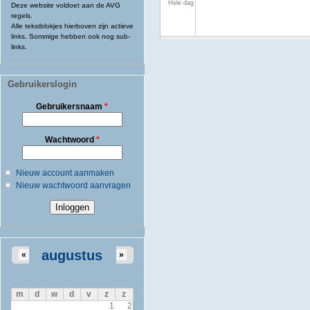
Hele dag
Deze website voldoet aan de AVG
regels.
Alle tekstblokjes hierboven zijn actieve
links. Sommige hebben ook nog sub-
links.
Gebruikerslogin
Gebruikersnaam
*
Wachtwoord
*
Nieuw account aanmaken
Nieuw wachtwoord aanvragen
augustus
«
»
m
d
w
d
v
z
z
1
2