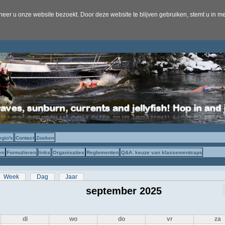
er u onze website bezoekt. Door deze website te blijven gebruiken, stemt u in me
egio's
Contact
Zoeken
en
Formulieren
links
Organisaties
Reglementen
Q&A: keuze van klassementcaps
s
eve tabblad)
Week
Dag
Jaar
september 2025
di
wo
do
vr
za