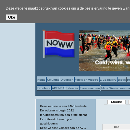
Deze website maakt gebruik van cookies om u de beste ervaring te geven wanne
Home
Columns
Diversen
Foto's en video's
LIVETIMING
Blogs
R
Brochure
AGENDA
Kalender
Klassementen
IJs & Winterzwemm
Primaire tab
Maand
(acti
Deze website is een KNZB-website.
De website is begin 2022
teruggeplaatst na een grote storing.
Er ontbreekt bijna 3 jaar
geschiedenis.
ma
Deze website voldoet aan de AVG