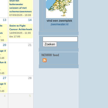
Sluit het
buitenwater
seizoen af met
schemerzwemmen
07/09/2025 - 19:00
13
14
vind een zwemplek
zwemwater.nl
ht
Swim to Fight
Cancer Achterhoek
am
14/09/2025 -
11:00
-
t/m
17:00
Zoekveld
Zoeken
7:00
20
21
age 4
-
NOWW feed
3:45
Run &
-
3:45
27
28
age 5
-
3:45
4
5