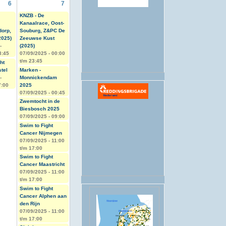
6
7
KNZB - De
.
Kanaalrace, Oost-
dorp,
Souburg, Z&PC De
2025)
Zeeuwse Kust
-
(2025)
3:45
07/09/2025 -
00:00
t/m
23:45
ht
tel
Marken -
-
Monnickendam
7:00
2025
07/09/2025 - 00:45
Zwemtocht in de
Biesbosch 2025
07/09/2025 - 09:00
Swim to Fight
Cancer Nijmegen
07/09/2025 -
11:00
t/m
17:00
Swim to Fight
Cancer Maastricht
07/09/2025 -
11:00
t/m
17:00
Swim to Fight
Cancer Alphen aan
den Rijn
07/09/2025 -
11:00
t/m
17:00