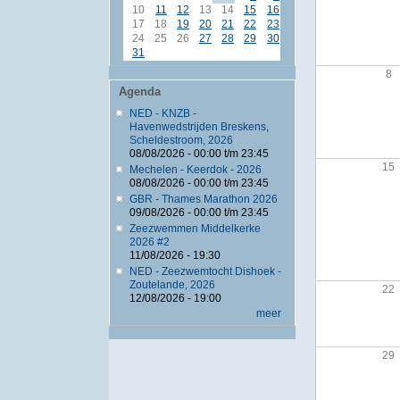
10
11
12
13
14
15
16
17
18
19
20
21
22
23
24
25
26
27
28
29
30
31
8
Agenda
NED - KNZB -
Havenwedstrijden Breskens,
Scheldestroom, 2026
08/08/2026 -
00:00
t/m
23:45
15
Mechelen - Keerdok - 2026
08/08/2026 -
00:00
t/m
23:45
GBR - Thames Marathon 2026
09/08/2026 -
00:00
t/m
23:45
Zeezwemmen Middelkerke
2026 #2
11/08/2026 - 19:30
NED - Zeezwemtocht Dishoek -
Zoutelande, 2026
22
12/08/2026 - 19:00
meer
29