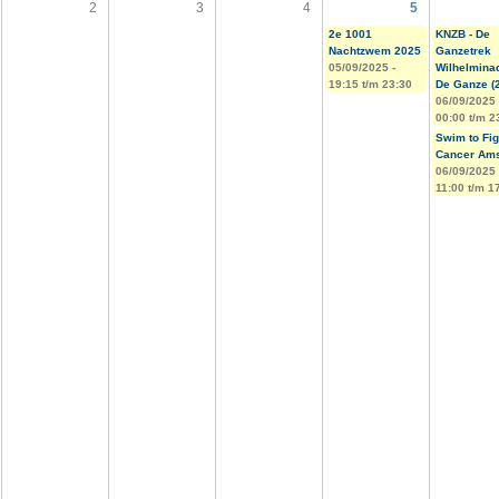
2
3
4
5
2e 1001
KNZB - De
Nachtzwem 2025
Ganzetrek
05/09/2025 -
Wilhelmina
19:15
t/m
23:30
De Ganze (
06/09/2025 
00:00
t/m
2
Swim to Fig
Cancer Ams
06/09/2025 
11:00
t/m
1