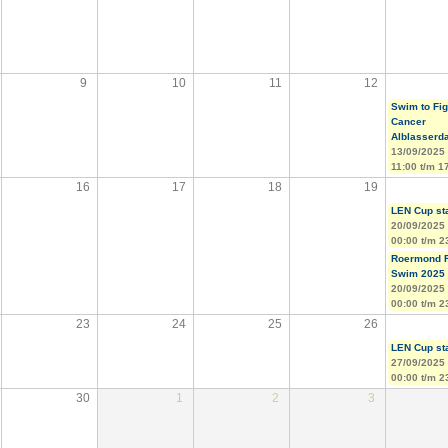
9
10
11
12
Swim to Fig
Cancer
Alblasserd
13/09/2025 
11:00
t/m
1
16
17
18
19
LEN Cup st
20/09/2025 
00:00
t/m
2
Roermond 
Swim 2025
20/09/2025 
00:00
t/m
2
23
24
25
26
LEN Cup st
27/09/2025 
00:00
t/m
2
30
1
2
3