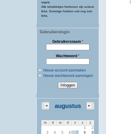
1
regels.
Alle tekstblokjes hierboven zijn actieve
links. Sommige hebben ook nog sub-
links.
Gebruikerslogin
Gebruikersnaam
*
Wachtwoord
*
Nieuw account aanmaken
Nieuw wachtwoord aanvragen
augustus
«
»
m
d
w
d
v
z
z
1
2
3
4
5
6
7
8
9