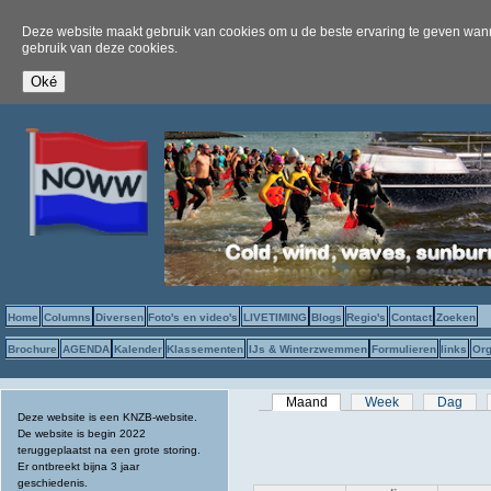
Deze website maakt gebruik van cookies om u de beste ervaring te geven wanne
gebruik van deze cookies.
Home
Columns
Diversen
Foto's en video's
LIVETIMING
Blogs
Regio's
Contact
Zoeken
Brochure
AGENDA
Kalender
Klassementen
IJs & Winterzwemmen
Formulieren
links
Org
Primaire tabs
Maand
(actieve tabblad)
Week
Dag
Deze website is een KNZB-website.
De website is begin 2022
teruggeplaatst na een grote storing.
Er ontbreekt bijna 3 jaar
geschiedenis.