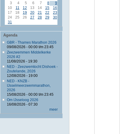
3
4
5
6
7
8
9
10
11
12
13
14
15
16
17
18
19
20
21
22
23
24
25
26
27
28
29
30
31
Agenda
GBR - Thames Marathon 2026
09/08/2026 -
00:00
t/m
23:45
Zeezwemmen Middelkerke
2026 #2
11/08/2026 - 19:30
NED - Zeezwemtocht Dishoek -
Zoutelande, 2026
12/08/2026 - 19:00
NED - KNZB -
IJsselmeerzwemmarathon,
2026
15/08/2026 -
00:00
t/m
23:45
Om IJsseloog 2026
16/08/2026 - 07:30
meer