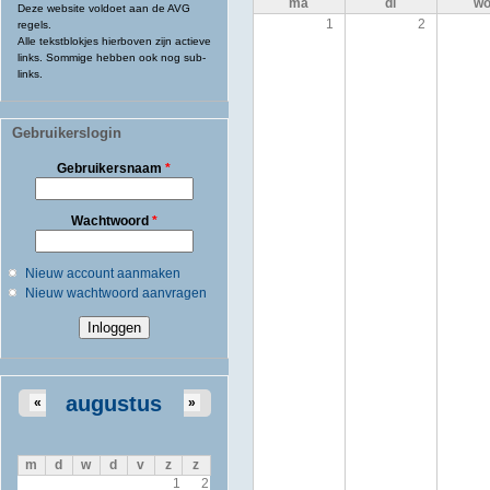
ma
di
w
Deze website voldoet aan de AVG
1
2
regels.
Alle tekstblokjes hierboven zijn actieve
links. Sommige hebben ook nog sub-
links.
Gebruikerslogin
Gebruikersnaam
*
Wachtwoord
*
Nieuw account aanmaken
Nieuw wachtwoord aanvragen
augustus
«
»
m
d
w
d
v
z
z
1
2