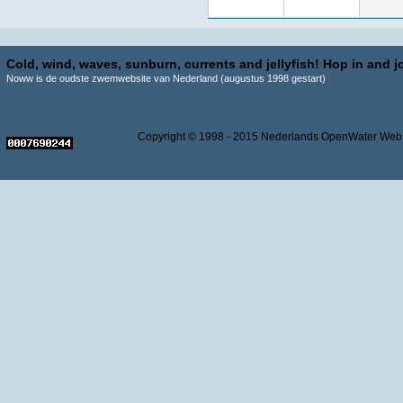
Cold, wind, waves, sunburn, currents and jellyfish! Hop in and jo
Noww is de oudste zwemwebsite van Nederland (augustus 1998 gestart)
Copyright © 1998 - 2015 Nederlands OpenWater