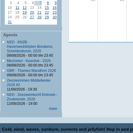
3
4
5
6
7
8
9
10
11
12
13
14
15
16
17
18
19
20
21
22
23
24
25
26
27
28
29
30
31
Agenda
NED - KNZB -
Havenwedstrijden Breskens,
Scheldestroom, 2026
08/08/2026 -
00:00
t/m
23:45
Mechelen - Keerdok - 2026
08/08/2026 -
00:00
t/m
23:45
GBR - Thames Marathon 2026
09/08/2026 -
00:00
t/m
23:45
Zeezwemmen Middelkerke
2026 #2
11/08/2026 - 19:30
NED - Zeezwemtocht Dishoek -
Zoutelande, 2026
12/08/2026 - 19:00
meer
Cold, wind, waves, sunburn, currents and jellyfish! Hop in and jo