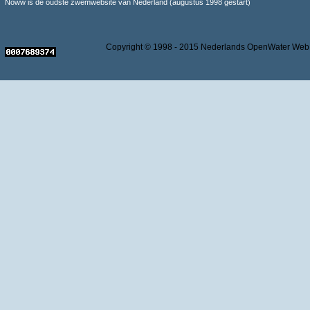
Noww is de oudste zwemwebsite van Nederland (augustus 1998 gestart)
Copyright © 1998 - 2015 Nederlands OpenWater