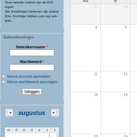
ma
di
Deze website voldoet aan de AVG
27
28
regels.
Alle tekstblokjes hierboven zijn actieve
links. Sommige hebben ook nog sub-
links.
4
5
Gebruikerslogin
Gebruikersnaam
*
Wachtwoord
*
11
12
Nieuw account aanmaken
Nieuw wachtwoord aanvragen
18
19
augustus
«
»
m
d
w
d
v
z
z
1
2
25
26