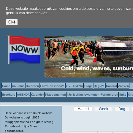
Deze website maakt gebruik van cookies om u de beste ervaring te geven wanne
gebruik van deze cookies.
Home
Columns
Diversen
Foto's en video's
LIVETIMING
Blogs
Regio's
Contact
Zoeken
Brochure
AGENDA
Kalender
Klassementen
IJs & Winterzwemmen
Formulieren
links
Org
Primaire tabs
Maand
(actieve tabblad)
Week
Dag
Deze website is een KNZB-website.
De website is begin 2022
teruggeplaatst na een grote storing.
Er ontbreekt bijna 3 jaar
geschiedenis.