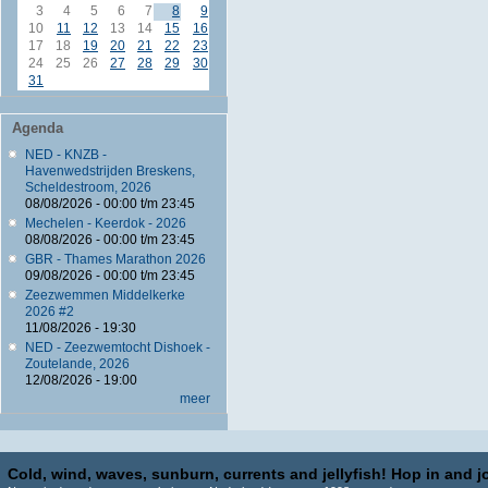
3
4
5
6
7
8
9
10
11
12
13
14
15
16
17
18
19
20
21
22
23
24
25
26
27
28
29
30
31
Agenda
NED - KNZB -
Havenwedstrijden Breskens,
Scheldestroom, 2026
08/08/2026 -
00:00
t/m
23:45
Mechelen - Keerdok - 2026
08/08/2026 -
00:00
t/m
23:45
GBR - Thames Marathon 2026
09/08/2026 -
00:00
t/m
23:45
Zeezwemmen Middelkerke
2026 #2
11/08/2026 - 19:30
NED - Zeezwemtocht Dishoek -
Zoutelande, 2026
12/08/2026 - 19:00
meer
Cold, wind, waves, sunburn, currents and jellyfish! Hop in and jo