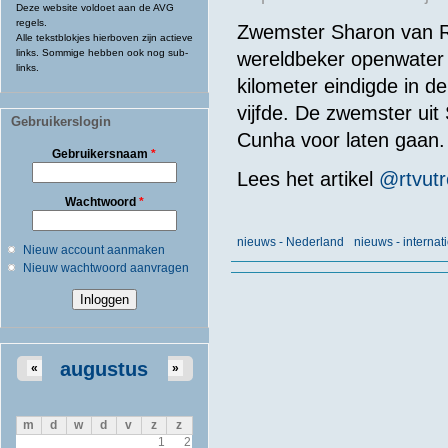
Deze website voldoet aan de AVG
regels.
Zwemster Sharon van R
Alle tekstblokjes hierboven zijn actieve
links. Sommige hebben ook nog sub-
wereldbeker openwater
links.
kilometer eindigde in de 
vijfde. De zwemster ui
Gebruikerslogin
Cunha voor laten gaan.
Gebruikersnaam
*
Lees het
artikel
@
rtvut
Wachtwoord
*
nieuws - Nederland
nieuws - internat
Nieuw account aanmaken
Nieuw wachtwoord aanvragen
augustus
«
»
m
d
w
d
v
z
z
1
2