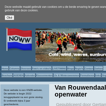
Deze website maakt gebruik van cookies om u de beste ervaring te geven wanne
gebruik van deze cookies.
Home
Columns
Diversen
Foto's en video's
LIVETIMING
Blogs
Regio's
Contact
Zoeken
Brochure
AGENDA
Kalender
Klassementen
IJs & Winterzwemmen
Formulieren
links
Org
Van Rouwendaal 
Deze website is een KNZB-website.
openwater
De website is begin 2022
teruggeplaatst na een grote storing.
Er ontbreekt bijna 3 jaar
Gepubliceerd door
Gertjan
geschiedenis.