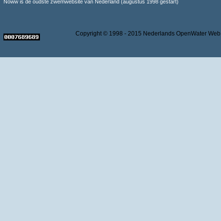
Noww is de oudste zwemwebsite van Nederland (augustus 1998 gestart)
Copyright © 1998 - 2015 Nederlands OpenWater