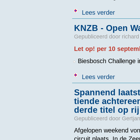
over Persoonl
Lees verder
KNZB - Open Wat
Gepubliceerd door
richard
Let op! per 10 septem
Biesbosch Challenge 
over KNZB - Op
Lees verder
Spannend laatst
tiende achteree
derde titel op r
Gepubliceerd door
Gertjan
Afgelopen weekend vond
circuit
plaats. In de Ze