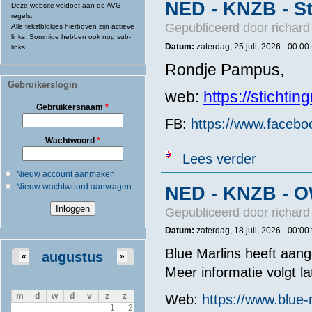
NED - KNZB - S
Deze website voldoet aan de AVG
regels.
Gepubliceerd door
richard
Alle tekstblokjes hierboven zijn actieve
links. Sommige hebben ook nog sub-
Datum:
zaterdag, 25 juli, 2026 -
00:00
links.
Rondje Pampus,
Gebruikerslogin
web:
https://stichti
Gebruikersnaam
*
FB:
https://www.facebo
Wachtwoord
*
over NED - KN
Lees verder
Nieuw account aanmaken
Nieuw wachtwoord aanvragen
NED - KNZB - O
Gepubliceerd door
richard
Datum:
zaterdag, 18 juli, 2026 -
00:00
Blue Marlins heeft aang
augustus
«
»
Meer informatie volgt la
m
d
w
d
v
z
z
Web:
https://www.blue-
1
2