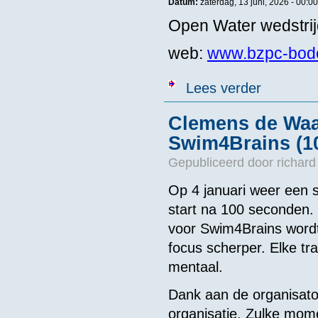
Datum:
zaterdag, 13 juni, 2026 -
00:00
Open Water wedstri
web:
www.bzpc-bode
over NED - KN
Lees verder
Clemens de Waal
Swim4Brains (10
Gepubliceerd door
richard
Op 4 januari weer een s
start na 100 seconden.
voor Swim4Brains wordt 
focus scherper. Elke tra
mentaal.
Dank aan de organisato
organisatie. Zulke mome