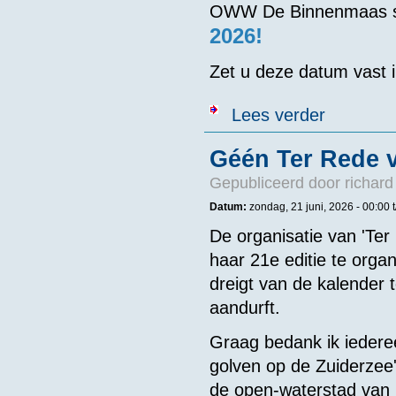
OWW De Binnenmaas st
2026!
Zet u deze datum vast 
over NED - O
Lees verder
Géén Ter Rede 
Gepubliceerd door
richard
Datum:
zondag, 21 juni, 2026 -
00:00
De organisatie van 'Ter
haar 21e editie te orga
dreigt van de kalender t
aandurft.
Graag bedank ik iederee
golven op de Zuiderzee',
de open-waterstad van 