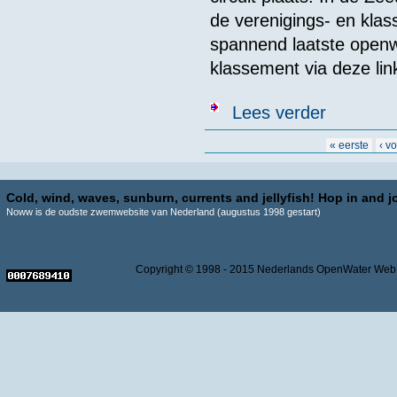
de verenigings- en kla
spannend laatste openw
klassement via
deze lin
over Spannend 
Lees verder
op rij voor He
Pagina's
« eerste
‹ v
Cold, wind, waves, sunburn, currents and jellyfish! Hop in and jo
Noww is de oudste zwemwebsite van Nederland (augustus 1998 gestart)
Copyright © 1998 - 2015 Nederlands OpenWater