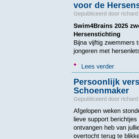
voor de Hersens
Gepubliceerd door
richard
Swim4Brains 2025 zwe
Hersenstichting
Bijna vijftig zwemmers 
jongeren met hersenlets
over Swim4Brai
Lees verder
Persoonlijk ver
Schoenmaker
Gepubliceerd door
richard
Afgelopen weken stonde
lieve support berichtje
ontvangen heb van jull
overtocht terug te blik