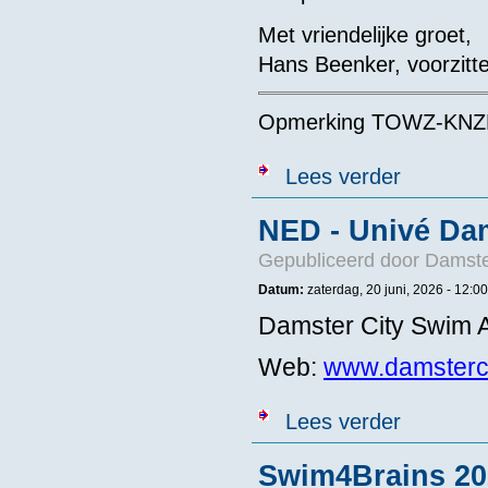
Met vriendelijke groet,
Hans Beenker, voorzitte
Opmerking TOWZ-KNZ
over Géén Ter
Lees verder
NED - Univé Dam
Gepubliceerd door
Damste
Datum:
zaterdag, 20 juni, 2026 -
12:00
Damster City Swim
Web:
www.damsterci
over NED - Uni
Lees verder
Swim4Brains 202