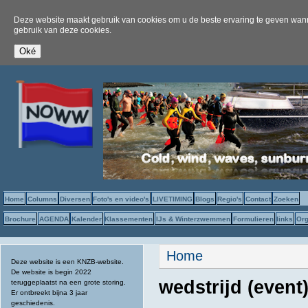
Deze website maakt gebruik van cookies om u de beste ervaring te geven wanne
gebruik van deze cookies.
Home
Columns
Diversen
Foto's en video's
LIVETIMING
Blogs
Regio's
Contact
Zoeken
Brochure
AGENDA
Kalender
Klassementen
IJs & Winterzwemmen
Formulieren
links
Org
U bent hier
Home
Deze website is een KNZB-website.
De website is begin 2022
wedstrijd (even
teruggeplaatst na een grote storing.
Er ontbreekt bijna 3 jaar
geschiedenis.