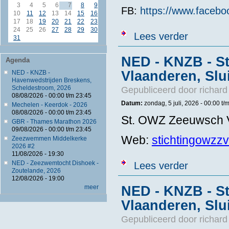
3
4
5
6
7
8
9
FB:
https://www.faceb
10
11
12
13
14
15
16
17
18
19
20
21
22
23
24
25
26
27
28
29
30
over NED - KN
Lees verder
31
NED - KNZB - S
Agenda
Vlaanderen, Slu
NED - KNZB -
Havenwedstrijden Breskens,
Scheldestroom, 2026
Gepubliceerd door
richard
08/08/2026 -
00:00
t/m
23:45
Datum:
zondag, 5 juli, 2026 -
00:00
t/
Mechelen - Keerdok - 2026
08/08/2026 -
00:00
t/m
23:45
St. OWZ Zeeuwsch 
GBR - Thames Marathon 2026
09/08/2026 -
00:00
t/m
23:45
Web:
stichtingowzzv
Zeezwemmen Middelkerke
2026 #2
11/08/2026 - 19:30
over NED - KN
NED - Zeezwemtocht Dishoek -
Lees verder
Zoutelande, 2026
12/08/2026 - 19:00
meer
NED - KNZB - S
Vlaanderen, Slu
Gepubliceerd door
richard