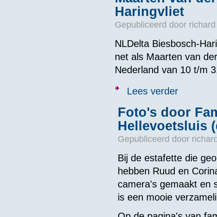
Haringvliet
Gepubliceerd door
richard
NLDelta Biesbosch-Harin
net als Maarten van de
Nederland van 10 t/m 3
over Maarten v
Lees verder
Foto's door Fa
Hellevoetsluis (
Gepubliceerd door
richar
Bij de estafette die g
hebben Ruud en Corina
camera's gemaakt en s
is een mooie verzameli
Op de pagina's van fam