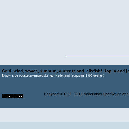
Cold, wind, waves, sunburn, currents and jellyfish! Hop in and jo
Noww is de oudste zwemwebsite van Nederland (augustus 1998 gestart)
Copyright © 1998 - 2015 Nederlands OpenWater