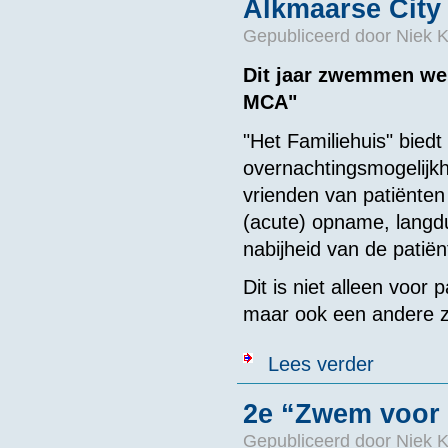
Alkmaarse City
Gepubliceerd door
Niek K
Dit jaar zwemmen we 
MCA"
"Het Familiehuis" bied
overnachtingsmogelijkh
vrienden van patiënte
(acute) opname, langdu
nabijheid van de patiënt
Dit is niet alleen voor
maar ook een andere zo
over Alkmaar
Lees verder
2e “Zwem voor
Gepubliceerd door
Niek K