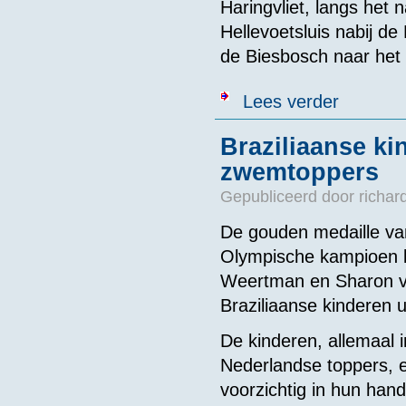
Haringvliet, langs het 
Hellevoetsluis nabij d
de Biesbosch naar het 
over Persberi
Lees verder
Braziliaanse ki
zwemtoppers
Gepubliceerd door
richar
De gouden medaille va
Olympische kampioen ki
Weertman en Sharon v
Braziliaanse kinderen u
De kinderen, allemaal 
Nederlandse toppers, 
voorzichtig in hun han