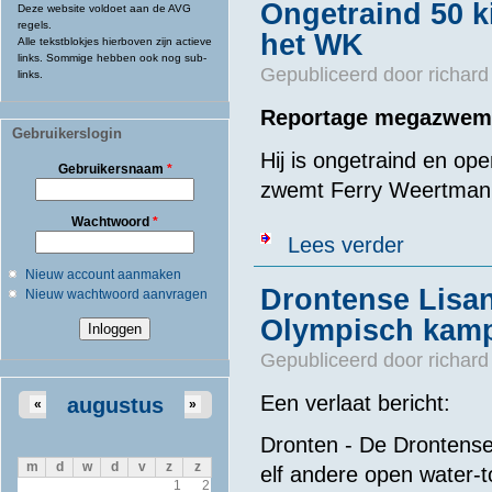
Ongetraind 50 
Deze website voldoet aan de AVG
regels.
het WK
Alle tekstblokjes hierboven zijn actieve
links. Sommige hebben ook nog sub-
Gepubliceerd door
richard
links.
Reportage megazwemt
Gebruikerslogin
Hij is ongetraind en o
Gebruikersnaam
*
zwemt Ferry Weertman m
Wachtwoord
*
over Ongetrai
Lees verder
Nieuw account aanmaken
Drontense Lisa
Nieuw wachtwoord aanvragen
Olympisch kam
Gepubliceerd door
richard
Een verlaat bericht:
augustus
«
»
Dronten - De Drontens
m
d
w
d
v
z
z
elf andere open water-
1
2