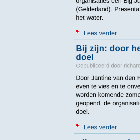
organisaties een Big J
(Gelderland). Presenta
het water.
over Persberi
Lees verder
Bij zijn: door 
doel
Gepubliceerd door
richar
Door Jantine van den H
even te vies en te onv
worden komende zomer.
geopend, de organisat
doel.
over Bij zijn
Lees verder