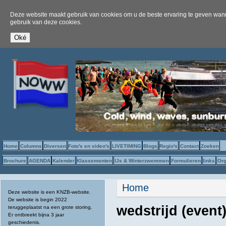
Deze website maakt gebruik van cookies om u de beste ervaring te geven wanne
gebruik van deze cookies.
Home
Columns
Diversen
Foto's en video's
LIVETIMING
Blogs
Regio's
Contact
Zoeken
Brochure
AGENDA
Kalender
Klassementen
IJs & Winterzwemmen
Formulieren
links
Org
U bent hier
Home
Deze website is een KNZB-website.
De website is begin 2022
wedstrijd (event
teruggeplaatst na een grote storing.
Er ontbreekt bijna 3 jaar
geschiedenis.