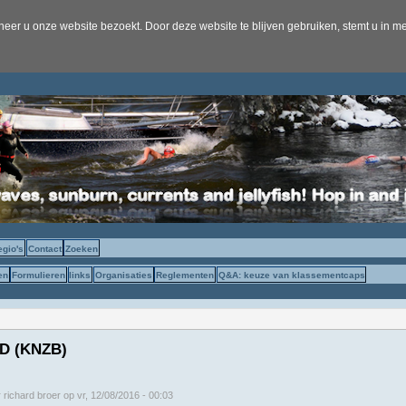
er u onze website bezoekt. Door deze website te blijven gebruiken, stemt u in me
egio's
Contact
Zoeken
en
Formulieren
links
Organisaties
Reglementen
Q&A: keuze van klassementcaps
ED (KNZB)
r
richard broer
op
vr, 12/08/2016 - 00:03