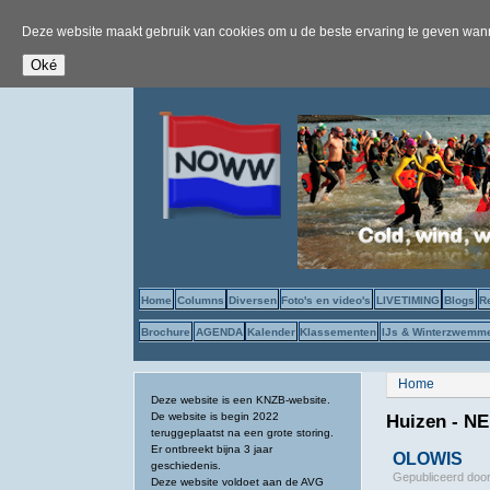
Deze website maakt gebruik van cookies om u de beste ervaring te geven wanne
Home
Columns
Diversen
Foto's en video's
LIVETIMING
Blogs
R
Brochure
AGENDA
Kalender
Klassementen
IJs & Winterzwemm
U bent hier
Home
Deze website is een KNZB-website.
De website is begin 2022
Huizen - N
teruggeplaatst na een grote storing.
Er ontbreekt bijna 3 jaar
OLOWIS
geschiedenis.
Gepubliceerd doo
Deze website voldoet aan de AVG