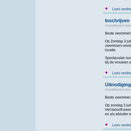
Lees verde
Inschrijven
Gepubliceerd doo
Beste zwemmer
Op Zondag 3 jul
zwemmers worden 
locatie.
Spectaculair num
bij de vrouwen 
Lees verde
Uitnodiging
Gepubliceerd doo
Beste zwemmer, tr
Op zondag 3 jul
Het belooft wee
en als afsluite
Lees verde