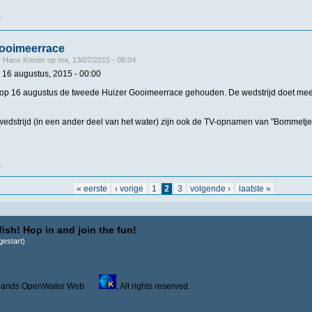
r
over 2# Gooimeer-race, Huizen, zondag 16 augustus
Gooimeerrace
r
Hans Koster
op
ma, 13/07/2015 - 08:04
 16 augustus, 2015 - 00:00
 op 16 augustus de tweede Huizer Gooimeerrace gehouden. De wedstrijd doet mee
 wedstrijd (in een ander deel van het water) zijn ook de TV-opnamen van "Bommetje
r
over 2e Huizer Gooimeerrace
« eerste
‹ vorige
1
2
3
volgende ›
laatste »
ish! Hop in and join the fun!
estart)
derlands OpenWater Web
, All rights reserved.