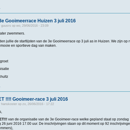
r
over Uitslagen 3e Gooimeerrace
n 3e Gooimeerrace Huizen 3 juli 2016
r
guusrs
op
wo, 29/06/2016 - 23:09
ater zwemmers.
nden jullie de startlijsten van de 3e Gooimeerrace op 3 juli as in Huizen. We zijn op
mooie en sportieve dag van maken.
 groet
isatie
hultz
r
over Startlijsten 3e Gooimeerrace Huizen 3 juli 2016
!!! Gooimeer-race 3 juli 2016
r
hanskoster
op
zo, 26/06/2016 - 17:22
s,
T!!!
van de organisatie van de 3e Gooimeer-race welke gepland staat op zondag 3
 26 juni 2016 17.00 uur. De inschrijvingen staan op dit moment op 92 inschrijvingen 
emmers),