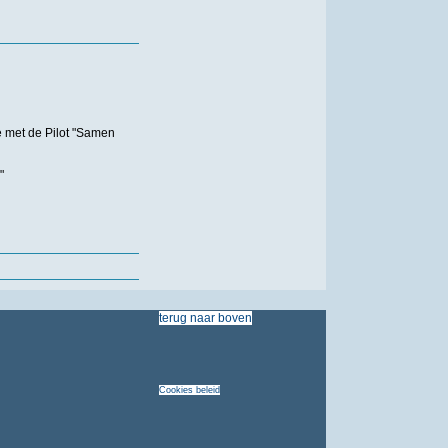
 met de Pilot "Samen
"
terug
naar
boven
Cookies
beleid