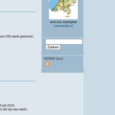
vind een zwemplek
zwemwater.nl
 ruim 200 starts gekomen.
Zoekveld
Zoeken
NOWW feed
 juli 2016.
(dit zijn dus starts,