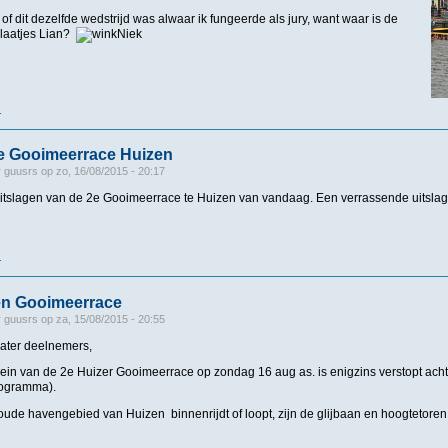
 of dit dezelfde wedstrijd was alwaar ik fungeerde als jury, want waar is de
laatjes Lian?
Niek
r
over Foto's Huizen
2e Gooimeerrace Huizen
r
guusrs
op
zo, 16/08/2015 - 20:17
itslagen van de 2e Gooimeerrace te Huizen van vandaag. Een verrassende uitslag 
r
over Uitslagen 2e Gooimeerrace Huizen
n Gooimeerrace
r
guusrs
op
za, 15/08/2015 - 20:55
ater deelnemers,
rrein van de 2e Huizer Gooimeerrace op zondag 16 aug as. is enigzins verstopt ac
rogramma).
oude havengebied van Huizen binnenrijdt of loopt, zijn de glijbaan en hoogtetoren