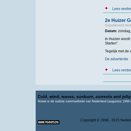
Lees verde
2e Huizer 
Gepubliceerd doo
Datum:
zondag,
In Huizen wordt
Starten".
Tegelijk met de
De advertentie
Lees verde
Pagina's
Cold, wind, waves, sunburn, currents and jellyf
Noww is de oudste zwemwebsite van Nederland (augustus 1998 g
Copyright © 1998 - 2015 Ne