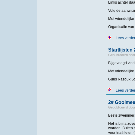
Links achter daa
Volg de aanwijz
Met vriendelijke
Organisatie van
Lees verde
Startlijste
Gepubliceerd doo
Bijgevoegd vindt
Met vriendelijke
Guus Razoux Sc
Lees verde
2# Gooimee
Gepubliceerd doo
Beste zwemmer
Het is bijna zo
worden. Buiten 
voor triathleten