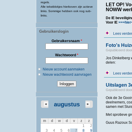
regels.
LET OP! Voo
Alle tekstblokjes hierboven zijn actieve
NOWW werk
links. Sommige hebben ook nog sub-
links.
De IE beveiligi
Voor IE
>>>hier
Gebruikerslogin
Lees verde
Gebruikersnaam
*
Foto's Huiz
Gepubliceerd doo
Wachtwoord
*
Jos Dinkelberg w
delen:
Nieuw account aanmaken
Lees verde
Nieuw wachtwoord aanvragen
Uitslagen 
Gepubliceerd doo
Ook de 3e Gooim
deelnemers, coac
augustus
«
»
samen met Sluis
Met sprotieve g
m
d
w
d
v
z
z
Guus Razoux Sc
1
2
3
4
5
6
7
8
9