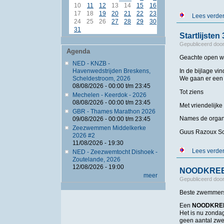
10
11
12
13
14
15
16
17
18
19
20
21
22
23
Lees verde
24
25
26
27
28
29
30
31
Startlijste
Gepubliceerd doo
Agenda
Geachte open w
NED - KNZB -
In de bijlage vi
Havenwedstrijden Breskens,
We gaan er een 
Scheldestroom, 2026
08/08/2026 -
00:00
t/m
23:45
Tot ziens
Mechelen - Keerdok - 2026
08/08/2026 -
00:00
t/m
23:45
Met vriendelijke
GBR - Thames Marathon 2026
Names de organ
09/08/2026 -
00:00
t/m
23:45
Zeezwemmen Middelkerke
Guus Razoux Sc
2026 #2
11/08/2026 - 19:30
Lees verde
NED - Zeezwemtocht Dishoek -
Zoutelande, 2026
12/08/2026 - 19:00
NOODKREET !
meer
Gepubliceerd doo
Beste zwemmer
Een
NOODKREE
Het is nu zondag
geen aantal zw