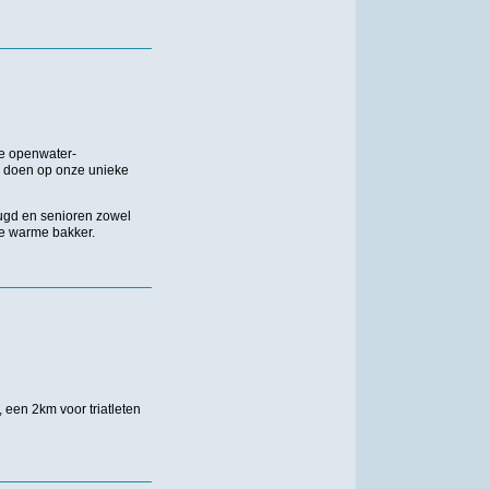
e openwater-
te doen op onze unieke
jeugd en senioren zowel
de warme bakker.
een 2km voor triatleten