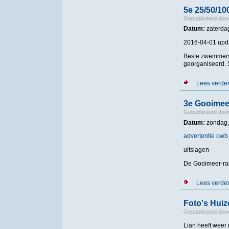
5e 25/50/10
Gepubliceerd doo
Datum:
zaterdag
2016-04-01 upd
Beste zwemmers/
georganiseerd. S
Lees verde
3e Gooimee
Gepubliceerd doo
Datum:
zondag, 
advertentie owb
uitslagen
De Gooimeer-rac
Lees verde
Foto's Huiz
Gepubliceerd doo
Lian heeft weer 