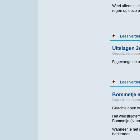
Weet alleen niet
regen op deze p
Lees verde
Uitslagen 
Gepubliceerd doo
Bijgevoegd de u
Lees verde
Bommetje e
Gepubliceerd doo
Geachte open w
Het wedstrijdte
Bommetje (tv-p
Wanneer je het 
herkennen.