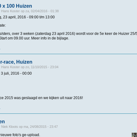
0 x 100 Huizen
r
Hans Koster
op
za, 02/04/2016 - 01:38
, 23 april, 2016 -
09:00
t/m
13:00
ate:
sters, over 3 weken (zaterdag 23 april 2016) wordt voor de 5e keer de Huizer 25/
tart om 09.00 uur. Meer info in de bijlage.
r
over 5e 25/50/100 x 100 Huizen
r-race, Huizen
r
Hans Koster
op
zo, 11/10/2015 - 23:04
3 juli, 2016 - 00:00
e 2015 was geslaagd en we kijken uit naar 2016!
r
over 3e Gooimeer-race, Huizen
en
r
Niek Kloots
op
ma, 24/08/2015 - 23:47
nieuwe foto's ge-upload.