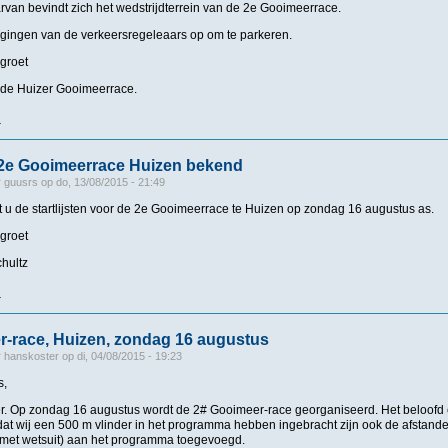
rvan bevindt zich het wedstrijdterrein van de 2e Gooimeerrace.
igingen van de verkeersregeleaars op om te parkeren.
 groet
 de Huizer Gooimeerrace.
r
over Bommetje en Gooimeerrace
n 2e Gooimeerrace Huizen bekend
r
guusrs
op
do, 13/08/2015 - 21:49
 u de startlijsten voor de 2e Gooimeerrace te Huizen op zondag 16 augustus as.
 groet
hultz
r
over Startlijsten 2e Gooimeerrace Huizen bekend
r-race, Huizen, zondag 16 augustus
r
hanskoster
op
di, 04/08/2015 - 19:23
s,
ver. Op zondag 16 augustus wordt de 2# Gooimeer-race georganiseerd. Het beloofd 
dat wij een 500 m vlinder in het programma hebben ingebracht zijn ook de afstan
 (met wetsuit) aan het programma toegevoegd.