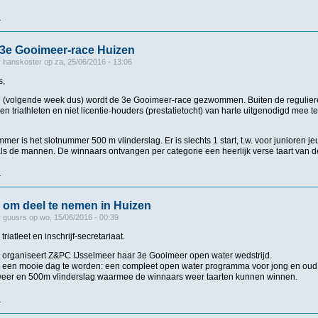
r
over NOODKREET !!!! Gooimeer-race 3 juli 2016
 3e Gooimeer-race Huizen
r
hanskoster
op
za, 25/06/2016 - 13:06
s,
i (volgende week dus) wordt de 3e Gooimeer-race gezwommen. Buiten de regulier
triathleten en niet licentie-houders (prestatietocht) van harte uitgenodigd mee 
mer is het slotnummer 500 m vlinderslag. Er is slechts 1 start, t.w. voor junioren 
als de mannen. De winnaars ontvangen per categorie een heerlijk verse taart van 
r
over Inschrijven 3e Gooimeer-race Huizen
 om deel te nemen in Huizen
r
guusrs
op
wo, 15/06/2016 - 00:39
iatleet en inschrijf-secretariaat.
i organiseert Z&PC IJsselmeer haar 3e Gooimeer open water wedstrijd.
r een mooie dag te worden: een compleet open water programma voor jong en oud, 
r weer en 500m vlinderslag waarmee de winnaars weer taarten kunnen winnen.
r
over Uitnodiging om deel te nemen in Huizen