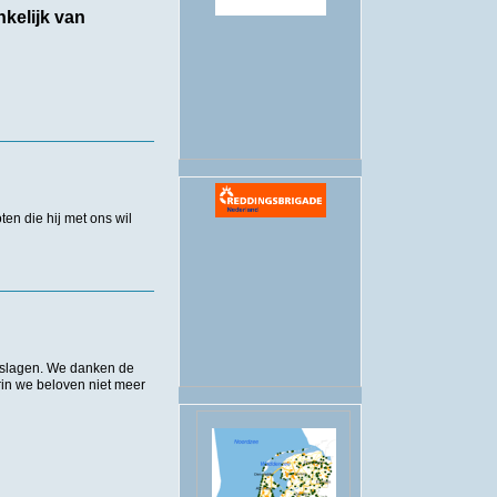
kelijk van
.
en die hij met ons wil
itslagen. We danken de
rin we beloven niet meer