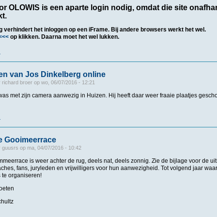
r OLOWIS is een aparte login nodig, omdat die site onafhan
t.
ng verhindert het inloggen op een iFrame. Bij andere browsers werkt het wel.
<<<
op klikken.
Daarna moet het wel lukken.
r
over OLOWIS
en van Jos Dinkelberg online
r
richard broer
op
wo, 06/07/2016 - 12:21
as met zijn camera aanwezig in Huizen. Hij heeft daar weer fraaie plaatjes geschot
r
over Foto's Huizen van Jos Dinkelberg online
3e Gooimeerrace
r
guusrs
op
ma, 04/07/2016 - 10:42
meerrace is weer achter de rug, deels nat, deels zonnig. Zie de bijlage voor de u
hes, fans, juryleden en vrijwilligers voor hun aanwezigheid. Tot volgend jaar waa
 te organiseren!
roeten
hultz