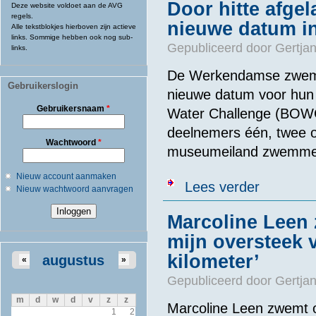
Door hitte afge
Deze website voldoet aan de AVG
regels.
nieuwe datum in
Alle tekstblokjes hierboven zijn actieve
links. Sommige hebben ook nog sub-
Gepubliceerd door
Gertjan
links.
De Werkendamse zwemv
Gebruikerslogin
nieuwe datum voor hun
Gebruikersnaam
*
Water Challenge (BOWC
deelnemers één, twee of
Wachtwoord
*
museumeiland zwemme
Nieuw account aanmaken
over Door hitt
Lees verder
Nieuw wachtwoord aanvragen
Marcoline Leen 
mijn oversteek 
kilometer’
augustus
«
»
Gepubliceerd door
Gertjan
m
d
w
d
v
z
z
Marcoline Leen zwemt o
1
2