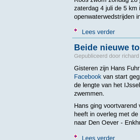
zaterdag 4 juli de 5 km 
openwaterwedstrijden in
over Roos Engl
Lees verder
Beide nieuwe t
Gepubliceerd door
richard
Gisteren zijn Hans Fu
Facebook
van start ge
de lengte van het IJsse
zwemmen.
Hans ging voortvarend v
heeft in overleg met de
naar Den Oever - Enkhu
over Beide ni
Lees verder