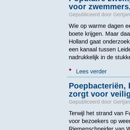
voor zwemmers,
Gepubliceerd door
Gertjan
Wie op warme dagen een
boete krijgen. Maar daa
Holland gaat onderzoek
een kanaal tussen Leid
nadrukkelijk in de stu
over Populaire
Lees verder
Poepbacteriën, b
zorgt voor veil
Gepubliceerd door
Gertjan
Terwijl het strand van F
voor bezoekers op weer
Riemenschneider van Wa