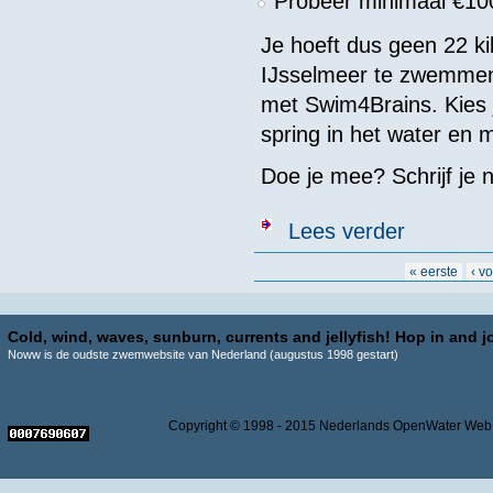
Probeer minimaal €100
Je hoeft dus geen 22 ki
IJsselmeer te zwemme
met Swim4Brains. Kies 
spring in het water en 
Doe je mee? Schrijf je n
over NED - KN
Lees verder
Pagina's
« eerste
‹ v
Cold, wind, waves, sunburn, currents and jellyfish! Hop in and jo
Noww is de oudste zwemwebsite van Nederland (augustus 1998 gestart)
Copyright © 1998 - 2015 Nederlands OpenWater