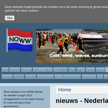
Deze website maakt gebruik van cookies om u de beste ervaring te geven wanne
gebruik van deze cookies.
Home
Columns
Diversen
Foto's en video's
LIVETIMING
Blogs
Regio's
Contact
Zoeken
Brochure
AGENDA
Kalender
Klassementen
IJs & Winterzwemmen
Formulieren
links
Org
U bent hier
Home
Deze website is een KNZB-website.
De website is begin 2022
nieuws - Nederl
teruggeplaatst na een grote storing.
Er ontbreekt bijna 3 jaar
geschiedenis.