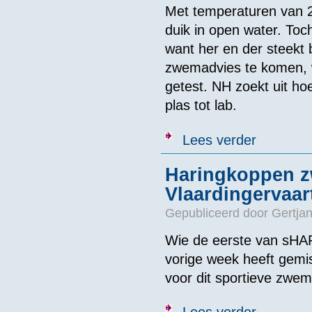
Met temperaturen van 25
duik in open water. To
want her en der steekt
zwemadvies te komen, w
getest. NH zoekt uit ho
plas tot lab.
over Blauwalg 
Lees verder
Haringkoppen z
Vlaardingervaar
Gepubliceerd door
Gertjan
Wie de eerste van sHA
vorige week heeft gemis
voor dit sportieve zwe
over Haringko