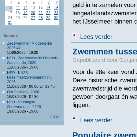
3
4
5
6
7
8
9
geld in te zamelen voor
10
11
12
13
14
15
16
langeafstandszwemster 
17
18
19
20
21
22
23
24
25
26
27
28
29
30
het IJsselmeer binnen de
31
over Marcoline
Lees verder
Agenda
Zeezwemmen Middelkerke
2026 #2
Zwemmen tussen
11/08/2026 - 19:30
NED - Zeezwemtocht Dishoek -
Gepubliceerd door
Gertjan
Zoutelande, 2026
12/08/2026 - 19:00
Voor de 28e keer vond 
NED - KNZB -
IJsselmeerzwemmarathon,
Deze historische zwemto
2026
15/08/2026 -
00:00
t/m
23:45
zwemwedstrijd die word
Om IJsseloog 2026
gewoon doorgaat én waar
16/08/2026 - 07:30
NED - Vlissingse
liggen.
Zeezwemrace, 2026
19/08/2026 - 19:00
meer
over Zwemmen 
Lees verder
Populaire zwemp