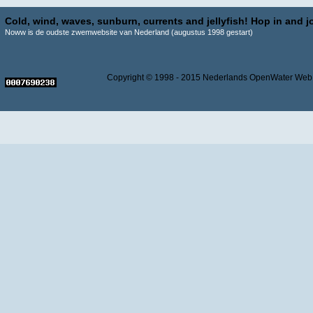
Cold, wind, waves, sunburn, currents and jellyfish! Hop in and jo
Noww is de oudste zwemwebsite van Nederland (augustus 1998 gestart)
Copyright © 1998 - 2015 Nederlands OpenWater