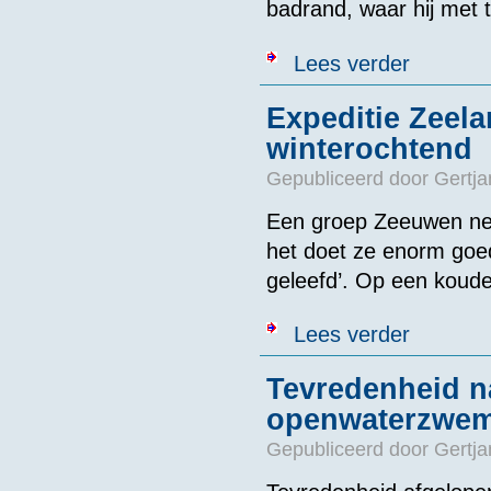
badrand, waar hij met t
over In memo
Lees verder
Expeditie Zeel
winterochtend
Gepubliceerd door
Gertja
Een groep Zeeuwen nee
het doet ze enorm goe
geleefd’. Op een koud
over Expedit
Lees verder
Tevredenheid n
openwaterzwe
Gepubliceerd door
Gertja