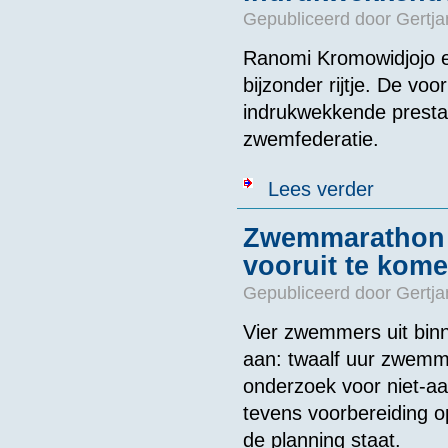
Gepubliceerd door
Gertja
Ranomi Kromowidjojo e
bijzonder rijtje. De v
indrukwekkende prestat
zwemfederatie.
over Bijzond
Lees verder
prestaties
Zwemmarathon i
vooruit te kom
Gepubliceerd door
Gertja
Vier zwemmers uit binn
aan: twaalf uur zwemm
onderzoek voor niet-a
tevens voorbereiding 
de planning staat.