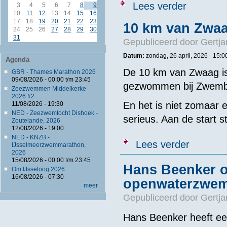
over Sharon v
Lees verder
3
4
5
6
7
8
9
10
11
12
13
14
15
16
17
18
19
20
21
22
23
10 km van Zwaa
24
25
26
27
28
29
30
31
Gepubliceerd door
Gertja
Datum:
zondag, 26 april, 2026 - 15:0
Agenda
De 10 km van Zwaag is
GBR - Thames Marathon 2026
09/08/2026 -
00:00
t/m
23:45
gezwommen bij Zwemba
Zeezwemmen Middelkerke
2026 #2
En het is niet zomaar e
11/08/2026 - 19:30
NED - Zeezwemtocht Dishoek -
serieus. Aan de start 
Zoutelande, 2026
12/08/2026 - 19:00
NED - KNZB -
over 10 km v
Lees verder
IJsselmeerzwemmarathon,
2026
15/08/2026 -
00:00
t/m
23:45
Hans Beenker o
Om IJsseloog 2026
16/08/2026 - 07:30
openwaterzwem
meer
Gepubliceerd door
Gertja
Hans Beenker heeft ee