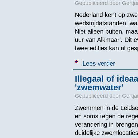
Gepubliceerd door
Gertja
Nederland kent op zw
wedstrijdafstanden, wa
Niet alleen buiten, ma
uur van Alkmaar'. Dit 
twee edities kan al g
over De 8 uur
Lees verder
Illegaal of ide
'zwemwater'
Gepubliceerd door
Gertja
Zwemmen in de Leidse g
en soms tegen de regels
verandering in brenge
duidelijke zwemlocatie