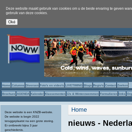
Deze website maakt gebruik van cookies om u de beste ervaring te geven wanne
gebruik van deze cookies.
Home
Columns
Diversen
Foto's en video's
LIVETIMING
Blogs
Regio's
Contact
Zoeken
Brochure
AGENDA
Kalender
Klassementen
IJs & Winterzwemmen
Formulieren
links
Org
U bent hier
Home
Deze website is een KNZB-website.
De website is begin 2022
nieuws - Nederl
teruggeplaatst na een grote storing.
Er ontbreekt bijna 3 jaar
geschiedenis.