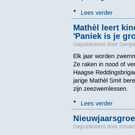
over Zwemmara
Lees verder
Mathèl leert ki
'Paniek is je gr
Gepubliceerd door
Gertja
Elk jaar worden zwemme
Ze raken in nood of ve
Haagse Reddingsbrigad
jarige Mathèl Smit bere
zijn zeezwemlessen.
over Mathèl l
Lees verder
Nieuwjaarsgroe
Gepubliceerd door
richar