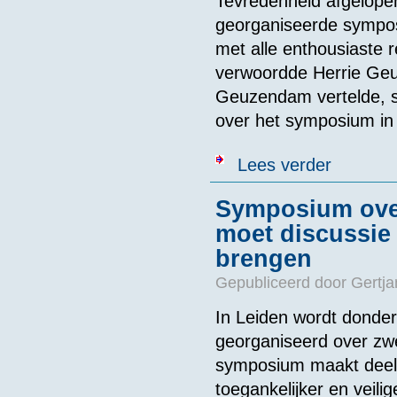
Tevredenheid afgelope
georganiseerde sympos
met alle enthousiaste 
verwoordde Herrie Ge
Geuzendam vertelde, 
over het symposium i
over Tevred
Lees verder
Symposium ove
moet discussie 
brengen
Gepubliceerd door
Gertja
In Leiden wordt donder
georganiseerd over zw
symposium maakt deel 
toegankelijker en veil