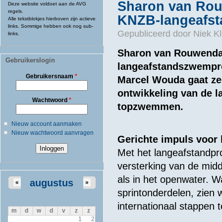
Sharon van Rouw
Deze website voldoet aan de AVG
regels.
KNZB-langeafs
Alle tekstblokjes hierboven zijn actieve
links. Sommige hebben ook nog sub-
Gepubliceerd door
Niek Kl
links.
Sharon van Rouwendaa
Gebruikerslogin
langeafstandszwempr
Gebruikersnaam
*
Marcel Wouda gaat ze 
ontwikkeling van de l
Wachtwoord
*
topzwemmen.
Nieuw account aanmaken
Nieuw wachtwoord aanvragen
Gerichte impuls voor 
Met het langeafstandpr
versterking van de mid
als in het openwater. Wa
augustus
«
»
sprintonderdelen, zie
internationaal stappen
m
d
w
d
v
z
z
1
2