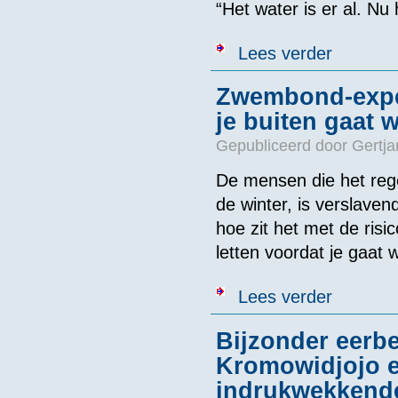
“Het water is er al. Nu 
over Illegaal
Lees verder
Zwembond-expert 
je buiten gaat
Gepubliceerd door
Gertja
De mensen die het reg
de winter, is verslave
hoe zit het met de risi
letten voordat je gaat
over Zwembond
Lees verder
Bijzonder eer
Kromowidjojo e
indrukwekkende