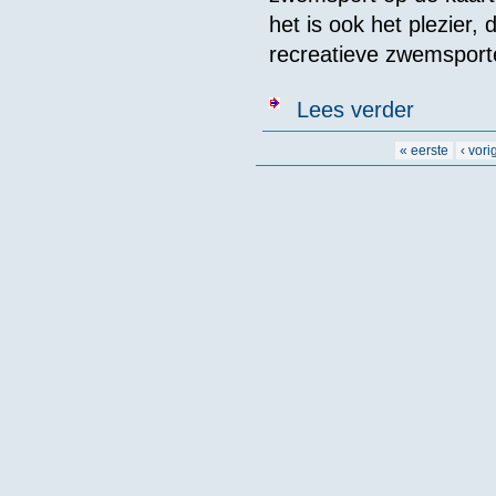
het is ook het plezier
recreatieve zwemsport
over Nieuwja
Lees verder
Pagina's
« eerste
‹ vori