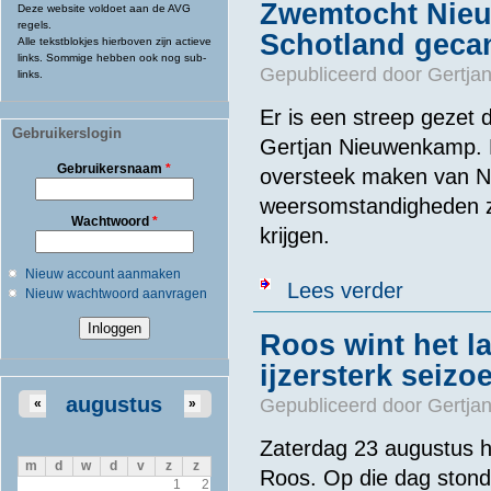
Zwemtocht Nieu
Deze website voldoet aan de AVG
regels.
Schotland geca
Alle tekstblokjes hierboven zijn actieve
links. Sommige hebben ook nog sub-
Gepubliceerd door
Gertjan
links.
Er is een streep gezet
Gebruikerslogin
Gertjan Nieuwenkamp.
Gebruikersnaam
*
oversteek maken
van No
weersomstandigheden zi
Wachtwoord
*
krijgen.
Nieuw account aanmaken
over Zwemtoch
Lees verder
Nieuw wachtwoord aanvragen
Roos wint het l
ijzersterk seizo
augustus
Gepubliceerd door
Gertjan
«
»
Zaterdag 23 augustus 
m
d
w
d
v
z
z
Roos. Op die dag stond
1
2