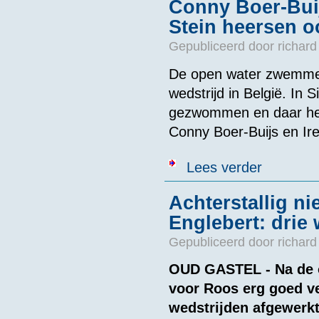
Conny Boer-Buij
Stein heersen o
Gepubliceerd door
richard
De open water zwemmer
wedstrijd in België. In 
gezwommen en daar hee
Conny Boer-Buijs en Ir
over Conny Boe
Lees verder
Achterstallig 
Englebert: drie 
Gepubliceerd door
richard
OUD GASTEL - Na de 
voor Roos erg goed ver
wedstrijden afgewerk