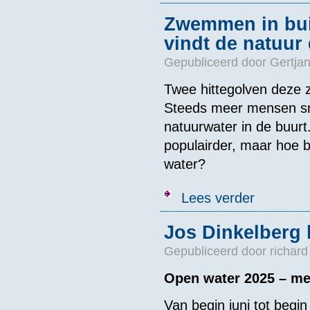
Zwemmen in buit
vindt de natuur
Gepubliceerd door
Gertjan
Twee hittegolven deze z
Steeds meer mensen sna
natuurwater in de buur
populairder, maar hoe 
water?
over Zwemmen i
Lees verder
Jos Dinkelberg b
Gepubliceerd door
richard
Open water 2025 – mee
Van begin juni tot beg