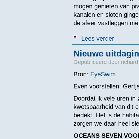
mogen genieten van prac
kanalen en sloten ging
de sfeer vastleggen met
over Jos Dinkel
Lees verder
Nieuwe uitdagi
Gepubliceerd door
richard
Bron:
EyeSwim
Even voorstellen; Ger
Doordat ik vele uren i
kwetsbaarheid van dit e
bedekt. Het is de habit
zorgen we daar heel slec
OCEANS SEVEN VOO