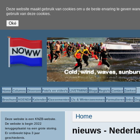
Deze website maakt gebruik van cookies om u de beste ervaring te geven wanne
gebruik van deze cookies.
Home
Columns
Diversen
Foto's en video's
LIVETIMING
Blogs
Regio's
Contact
Zoeken
Brochure
AGENDA
Kalender
Klassementen
IJs & Winterzwemmen
Formulieren
links
Org
U bent hier
Home
Deze website is een KNZB-website.
De website is begin 2022
nieuws - Nederl
teruggeplaatst na een grote storing.
Er ontbreekt bijna 3 jaar
geschiedenis.