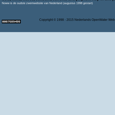
Noww is de oudste zwemwebsite van Nederland (augustus 1998 gestart)
Copyright © 1998 - 2015 Nederlands OpenWater