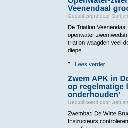
Openwater-zwemw
Veenendaal gro
Gepubliceerd door
Gertjan
De Triatlon Veenendaal 
openwater zwemwedstrijd
triatlon waagden veel de
diepe.
over Openwater
Lees verder
Zwem APK in De 
op regelmatige b
onderhouden’
Gepubliceerd door
Gertjan
Zwembad De Witte Brug
Instructeurs controler