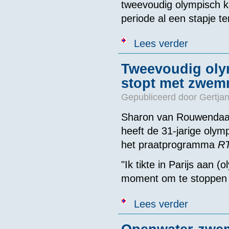
tweevoudig olympisch
periode al een stapje t
over Olympis
Lees verder
Tweevoudig ol
stopt met zwe
Gepubliceerd door
Gertjan
Sharon van Rouwendaal
heeft de 31-jarige oly
het praatprogramma
RT
"Ik tikte in Parijs aan 
moment om te stoppen is
over Tweevou
Lees verder