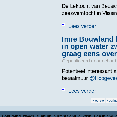
De Lektocht van Beusich
zeezwemtocht in Vlissi
over Achtersta
Lees verder
Imre Bouwland b
in open water z
graag eens ove
Gepubliceerd door
richard
Potentieel interessant a
betaalmuur
@Hoogevee
over Imre Bouw
Lees verder
over zwemmen
Pagina's
« eerste
‹ vorig
Cold, wind, waves, sunburn, currents and jellyfish! Hop in and jo