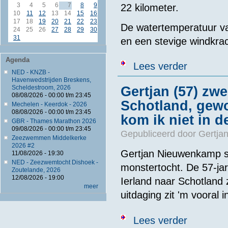
3
4
5
6
7
8
9
22 kilometer.
10
11
12
13
14
15
16
17
18
19
20
21
22
23
De watertemperatuur va
24
25
26
27
28
29
30
31
en een stevige windkrac
Agenda
over Roos wint
Lees verder
NED - KNZB -
Havenwedstrijden Breskens,
Scheldestroom, 2026
Gertjan (57) zw
08/08/2026 -
00:00
t/m
23:45
Schotland, gew
Mechelen - Keerdok - 2026
08/08/2026 -
00:00
t/m
23:45
kom ik niet in d
GBR - Thames Marathon 2026
09/08/2026 -
00:00
t/m
23:45
Gepubliceerd door
Gertjan
Zeezwemmen Middelkerke
2026 #2
Gertjan Nieuwenkamp s
11/08/2026 - 19:30
NED - Zeezwemtocht Dishoek -
monstertocht. De 57-ja
Zoutelande, 2026
12/08/2026 - 19:00
Ierland naar Schotland
meer
uitdaging zit 'm vooral 
over Gertjan (
Lees verder
boeken’