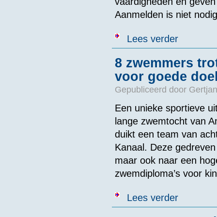
vaardigheden en geven p
Aanmelden is niet nodi
over Zwem APK 
Lees verder
onderhouden’
8 zwemmers tro
voor goede doe
Gepubliceerd door
Gertjan
Een unieke sportieve u
lange zwemtocht van A
duikt een team van ach
Kanaal. Deze gedreven g
maar ook naar een hoge
zwemdiploma’s voor kin
over 8 zwemme
Lees verder