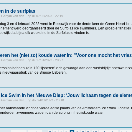
 in de surfplas
r
Gertjan van den...
op
di, 07/02/2023 - 22:19
dag 3 en 4 februari 2023 werd in Reeuwijk voor de derde keer de Green Heart Ic
venement werd georganiseerd door de Surfplas ice swimmers. Een groepje fanatiek
ijk dat bijna elk weekeind in de Surfplas te vinden is.
r
over IJs zwemmen in de surfplas
beren het (niet zo) koude water in: “Voor ons mocht het vrie
r
Gertjan van den...
op
di, 17/01/2023 - 20:27
tersplas hebben zo’n 120 ‘ijsberen’ zich gewaagd aan een wedstrijdje openwate
le nieuwjaarsduik van de Brugse IJsberen.
r
over Met 120 ijsberen het (niet zo) koude water in: “Voor ons mocht het vriezen”
ce Swim in het Nieuwe Diep: ‘Jouw lichaam tegen de elem
r
Gertjan van den...
op
do, 24/11/2022 - 20:18
er aanstaande vindt de vierde editie plaats van de Amsterdam Ice Swim. Locatie: 
Honderden zwemmers wagen dan de sprong in het ijskoude water.
r
over Amsterdam Ice Swim in het Nieuwe Diep: ‘Jouw lichaam tegen de elementen’