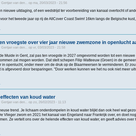
r
Gertjan van den...
op
ma, 20/03/2023 - 21:56
 nieuwe uitdaging, of een wedstrijd ter voorbereiding van kanaal overtocht of and
oor het tweede jaar op rij de AllCover Coast Swim! 16km langs de Belgische kust, 
r
over AllCover Coast Swim
 ten vroegste over vier jaar nieuwe zwemzone in openlucht 
r
Gertjan van den...
op
vr, 03/03/2023 - 21:58
 de Muide in Gent, zal pas ten vroegste in 2027 omgevormd worden tot een nieuwe
ommen zal mogen worden. Dat stelt schepen Filip Watteeuw (Groen) in de gemeent
in openlucht, onder meer om de druk op de Blaarmeersen te verminderen. Er zou 
t is afgevoerd door besparingen. "Door werken kunnen we het nu ook niet meer uitv
r
over Gent krijgt ten vroegste over vier jaar nieuwe zwemzone in openlucht aan Ho
effecten van koud water
r
Gertjan van den...
op
zo, 26/02/2023 - 11:13
 heuse trend. Je lichaam onderdompelen in koud water blijkt dan ook heel wat gez
e Vlieger zwom en 2021 het kanaal van Engeland naar Frankrijk over, en doet no
. Ze vertelt ons over de helende effecten van koud water, en geeft advies over h
r
over De helende effecten van koud water