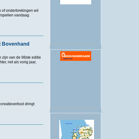
 of onderbrekingen wil
.
orspellen vandaag
uitstellen door felle wind
t Bovenhand
zijn van de 98ste editie
, net als vorig jaar,
enhand
creatieverbod dringt