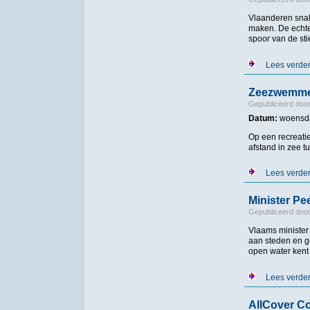
Vlaanderen snak
maken. De echte
spoor van de st
Lees verde
Zeezwemmen
Gepubliceerd doo
Datum:
woensda
Op een recreati
afstand in zee 
Lees verde
Minister Pe
Gepubliceerd doo
Vlaams minister
aan steden en g
open water kent
Lees verde
AllCover C