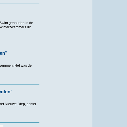
e Swim gehouden in de
 winterzwemmers uit
zen”
rzwemmen. Het was de
enten’
het Nieuwe Diep, achter