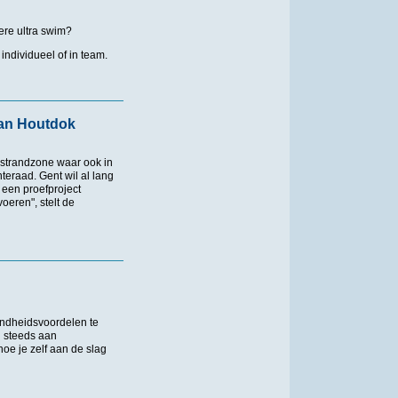
ere ultra swim?
individueel of in team.
aan Houtdok
 strandzone waar ook in
eraad. Gent wil al lang
een proefproject
oeren", stelt de
utdok
ondheidsvoordelen te
g steeds aan
oe je zelf aan de slag