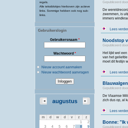
Gepubliceerd doo
regels.
Alle tekstblokjes hierboven zijn actieve
De wereldrecord
links. Sommige hebben ook nog sub-
zwemmen, is uit
links.
immers windkrach
Lees verde
Gebruikerslogin
Gebruikersnaam
*
Noodstop v
Gepubliceerd doo
Het lijkt wel e
Wachtwoord
*
van het geliefd
moet dit festijn
Nieuw account aanmaken
Lees verde
Nieuw wachtwoord aanvragen
Blauwalgen
Gepubliceerd doo
De Vlaamse Mili
augustus
zich dus op, al
«
»
Lees verde
m
d
w
d
v
z
z
Bonne: "Ik 
1
2
3
4
5
6
7
8
9
Gepubliceerd doo