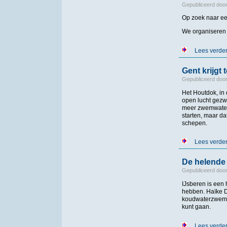
Gepubliceerd doo
Op zoek naar een
We organiseren v
Lees verde
Gent krijgt
Gepubliceerd doo
Het Houtdok, in
open lucht gezw
meer zwemwater 
starten, maar da
schepen.
Lees verde
De helende 
Gepubliceerd doo
IJsberen is een
hebben. Haïke D
koudwaterzwemmen
kunt gaan.
Lees verde