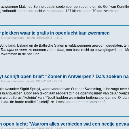
razwemmer Matthieu Bonne doet in september een poging om de Golf van Korinthe 
j volhoudt: een recordtocht van meer dan 127 kilometer en 70 uur zwemmen.
r
over Bonne: "Ik wil langste non-stop zeezwemtocht ooit volbrengen"
er plekken waar je gratis in openlucht kan zwemmen
r
Gertjan van den...
op
zo, 16/07/2023 - 11:17
Schotland, IJsland en de Baltische Staten is wildzwemmen gewoon toegelaten, tenzij
.
The right to roam
, zo noemen ze het daar, een basisrecht op bewegingsvrijheid. Ma
te zwemmen in de natuur?
r
over België - Vier plekken waar je gratis in openlucht kan zwemmen
yt schrijft open brief: “Zomer in Antwerpen? Da’s zoeken n
r
Gertjan van den...
op
di, 13/06/2023 - 22:10
ieuwsanker Sigrid Spruyt, woordvoerder van Outdoor Swimming, is bezorgd over 
in Antwerpen. Door een tekort aan redders zijn de openingsuren van de Antwe
r wordt Spruyt “koleirig” van. “Nooit hadden we minder buitenwater dan nu. Ondank
 dat de harde realiteit”, schrijft ze. Lees hieronder haar open brief.
r
over Sigrid Spruyt schrijft open brief: “Zomer in Antwerpen? Da’s zoeken naar (zw
open lucht: ‘Waarom alles verbieden wat een beetje gevaarl
r
Gertjan van den...
op
za, 03/06/2023 - 15:03