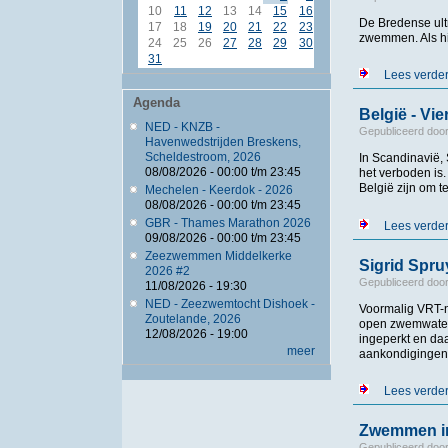
10
11
12
13
14
15
16
De Bredense ult
17
18
19
20
21
22
23
zwemmen. Als hi
24
25
26
27
28
29
30
31
Lees verde
Agenda
België - Vi
NED - KNZB -
Gepubliceerd doo
Havenwedstrijden Breskens,
Scheldestroom, 2026
In Scandinavië, 
08/08/2026 -
00:00
t/m
23:45
het verboden is
België zijn om 
Mechelen - Keerdok - 2026
08/08/2026 -
00:00
t/m
23:45
GBR - Thames Marathon 2026
Lees verde
09/08/2026 -
00:00
t/m
23:45
Zeezwemmen Middelkerke
Sigrid Spru
2026 #2
Gepubliceerd doo
11/08/2026 - 19:30
NED - Zeezwemtocht Dishoek -
Voormalig VRT-n
Zoutelande, 2026
open zwemwater 
12/08/2026 - 19:00
ingeperkt en daa
meer
aankondigingen is
Lees verde
Zwemmen in 
Gepubliceerd doo