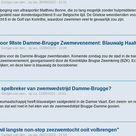
r
Gertjan van den...
op
wo, 30/08/2023 - 12:31
poging van ultrasporter Matthieu Bonne, die zo lang mogelijk zonder hulpmiddelen
gesteld naar donderdagochtend 9 uur Belgische tijd. De Griekse weerdiensten vo
t 6 in de Golf van Korinthe, waardoor zwemmen veel te gevaarlijk zou zijn.
r
over Ultrasporter Matthieu Bonne (29) moet wereldrecordpoging non-stop zwemmen 
oor 98ste Damme-Brugge Zwemevenement: Blauwalg Haal
r
Gertjan van den...
op
wo, 16/08/2023 - 11:09
en jinx voor de Damme-Brugge zwemfanaten. Komende zondag zou de stad in de ban 
e zwemevenement, georganiseerd door de Koninklijke Brugse Zwemkring (BZK). Echter
 wijken, en deze keer is blauwalg de boosdoener.
r
over Noodstop voor 98ste Damme-Brugge Zwemevenement: Blauwalg Haalt Bov
 spelbreker van zwemwedstrijd Damme-Brugge?
r
Gertjan van den...
op
za, 12/08/2023 - 15:51
eumaatschappij heeft blauwalgen vastgesteld in de Damse Vaart. Een zwem- en re
 kan dat wel roet in het eten van de zwemwedstrijd Brugge-Damme gooien.
r
over Blauwalgen spelbreker van zwemwedstrijd Damme-Brugge?
wil langste non-stop zeezwemtocht ooit volbrengen"
r
Gertjan van den...
op
wo, 26/07/2023 - 21:54