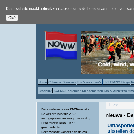
Deze website maakt gebruik van cookies om u de beste ervaring te geven wanne
Home
Columns
Diversen
Foto's en video's
LIVETIMING
Blogs
R
Brochure
AGENDA
Kalender
Klassementen
IJs & Winterzwemm
U bent hier
Home
Deze website is een KNZB-website.
De website is begin 2022
nieuws - Be
teruggeplaatst na een grote storing.
Er ontbreekt bijna 3 jaar
Ultrasport
geschiedenis.
uitstellen d
Deze website voldoet aan de AVG