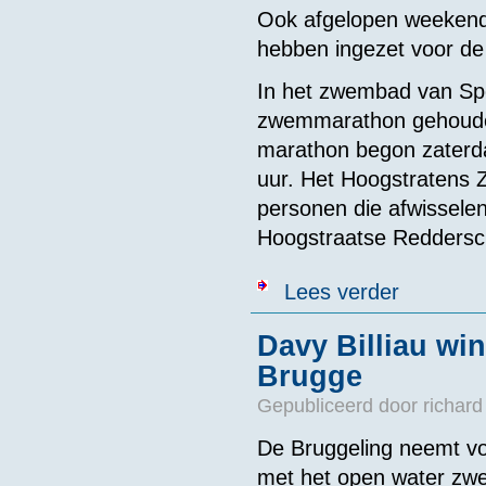
Ook afgelopen weekend
hebben ingezet voor d
In het zwembad van Sp
zwemmarathon gehoude
marathon begon zaterd
uur. Het Hoogstratens 
personen die afwissel
Hoogstraatse Redderscl
over Zwemmen
Lees verder
Davy Billiau wi
Brugge
Gepubliceerd door
richard
De Bruggeling neemt vo
met het open water zw