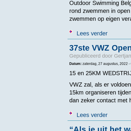
Outdoor Swimming Belgi
rond zwemmen in open w
zwemmen op eigen verant
over 'Laat zwe
Lees verder
37ste VWZ Ope
Gepubliceerd door
Gertjan
Datum:
zaterdag, 27 augustus, 2022 -
15 en 25KM WEDSTRI
VWZ zal, als er voldoen
15km organiseren tijde
dan zeker contact met 
over 37ste V
Lees verder
“Als je uit het 