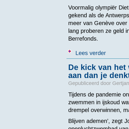
Voormalig olympiër Diet
gekend als de Antwerpse
meer van Genève over 
lang proberen ze geld i
Berrefonds.
over Twee Ant
Lees verder
De kick van het
aan dan je denkt
Gepubliceerd door
Gertjan
Tijdens de pandemie o
zwemmen in ijskoud wat
drempel overwinnen, maa
Blijven ademen’, zegt Jo
openluchtzwembad van d