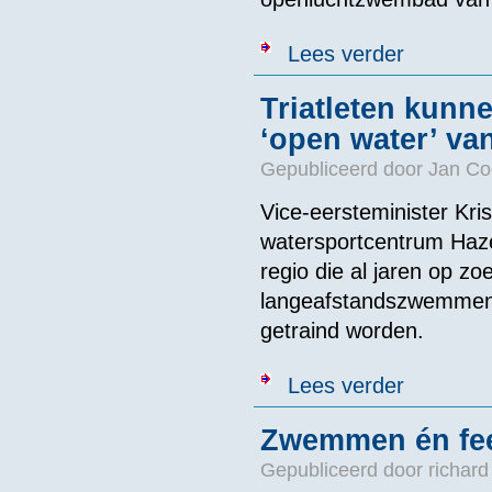
over De kick v
Lees verder
Triatleten kunne
‘open water’ va
Gepubliceerd door
Jan Co
Vice-eersteminister Kri
watersportcentrum Haze
regio die al jaren op zo
langeafstandszwemmen 
getraind worden.
over Triatlete
Lees verder
Zwemmen én fe
Gepubliceerd door
richard