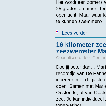
Het wordt een zomers 
25 graden en meer. Te
openlucht. Maar waar ka
te kunnen zwemmen?
over Hier kan 
Lees verder
16 kilometer z
zeezwemster M
Gepubliceerd door
Gertjan
Doe jij beter dan… Mari
recordtijd van De Panne
iedereen met de juiste
doen. Samen met Marie
Oostende, of van Ooste
zee. Je kan individuee
topervaring!