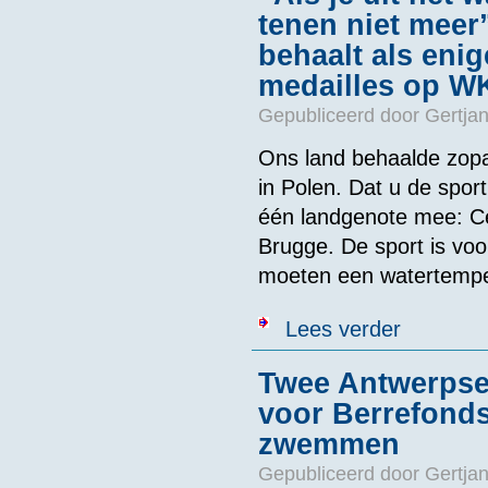
tenen niet meer
behaalt als eni
medailles op W
Gepubliceerd door
Gertjan
Ons land behaalde zop
in Polen. Dat u de spor
één landgenote mee: Cél
Brugge. De sport is vo
moeten een watertemper
over “Als je ui
Lees verder
enige Belgisc
Twee Antwerpse 
voor Berrefonds
zwemmen
Gepubliceerd door
Gertjan