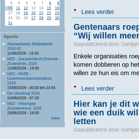
3
4
5
6
7
8
9
10
11
12
13
14
15
16
over Baantjes
Lees verder
17
18
19
20
21
22
23
24
25
26
27
28
29
30
31
Gentenaars roep
“Wij willen me
Agenda
Gepubliceerd door
Gertjan
Zeezwemmen Middelkerke
2026 #2
11/08/2026 - 19:30
Enkele organisaties r
NED - Zeezwemtocht Dishoek -
komen dobberen op het 
Zoutelande, 2026
12/08/2026 - 19:00
willen ze hun eis om me
NED - KNZB -
IJsselmeerzwemmarathon,
2026
over Gentenaa
Lees verder
15/08/2026 -
00:00
t/m
23:45
Om IJsseloog 2026
16/08/2026 - 07:30
Hier kan je dit
NED - Vlissingse
Zeezwemrace, 2026
wie een duik wi
19/08/2026 - 19:00
meer
letten
Gepubliceerd door
Gertjan