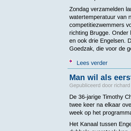
Zondag verzamelden lan
watertemperatuur van n
competitiezwemmers voo
richting Brugge. Onder 
en ook drie Engelsen. 
Goedzak, die voor de ge
over Davy Bil
Lees verder
Man wil als eer
Gepubliceerd door
richard
De 36-jarige Timothy Chr
twee keer na elkaar ov
week op het programma,
Het Kanaal tussen Engel