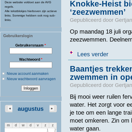
Knokke-Heist bi
Deze website voldoet aan de AVG
regels.
‘zeezwemmen’
Alle tekstblokjes hierboven zijn actieve
links. Sommige hebben ook nog sub-
Gepubliceerd door
Gertjan
links.
Op maandag 18 juli orga
Gebruikerslogin
zeezwemmen. Deelnemer
Gebruikersnaam
*
over Knokke-He
Lees verder
Wachtwoord
*
Baantjes trekk
Nieuw account aanmaken
zwemmen in ope
Nieuw wachtwoord aanvragen
Gepubliceerd door
Gertjan
Bij mooi weer ruilen f
water. Het zorgt voor e
augustus
«
»
je toe om een lange tra
moet omkeren. Zin om he
m
d
w
d
v
z
z
water gaan.
1
2