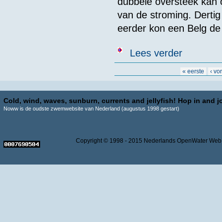
dubbele oversteek kan o
van de stroming. Dertig
eerder kon een Belg de
over Man wil 
Lees verder
Pagina's
« eerste
‹ vo
Cold, wind, waves, sunburn, currents and jellyfish! Hop in and jo
Noww is de oudste zwemwebsite van Nederland (augustus 1998 gestart)
Copyright © 1998 - 2015 Nederlands OpenWater