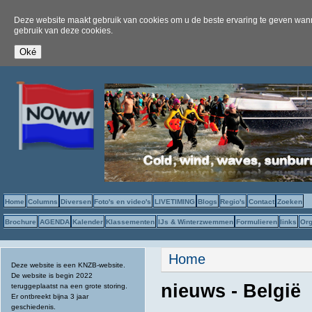
Deze website maakt gebruik van cookies om u de beste ervaring te geven wanne
gebruik van deze cookies.
Home
Columns
Diversen
Foto's en video's
LIVETIMING
Blogs
Regio's
Contact
Zoeken
Brochure
AGENDA
Kalender
Klassementen
IJs & Winterzwemmen
Formulieren
links
Org
U bent hier
Home
Deze website is een KNZB-website.
De website is begin 2022
nieuws - België
teruggeplaatst na een grote storing.
Er ontbreekt bijna 3 jaar
geschiedenis.