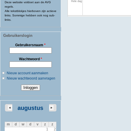
Hele dag
Deze website voldoet aan de AVG
regels.
Alle tekstblokjes hierboven zijn actieve
links. Sommige hebben ook nog sub-
links.
Gebruikerslogin
Gebruikersnaam
*
Wachtwoord
*
Nieuw account aanmaken
Nieuw wachtwoord aanvragen
augustus
«
»
m
d
w
d
v
z
z
1
2