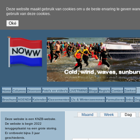
Deze website maakt gebruik van cookies om u de beste ervaring te geven wanne
gebruik van deze cookies.
Home
Columns
Diversen
Foto's en video's
LIVETIMING
Blogs
Regio's
Contact
Zoeken
Brochure
AGENDA
Kalender
Klassementen
IJs & Winterzwemmen
Formulieren
links
Org
Primaire tabs
Maand
Week
Dag
(act
Deze website is een KNZB-website.
De website is begin 2022
teruggeplaatst na een grote storing.
Er ontbreekt bijna 3 jaar
geschiedenis.