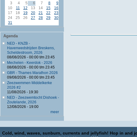
3
4
5
6
7
8
9
10
11
12
13
14
15
16
17
18
19
20
21
22
23
24
25
26
27
28
29
30
31
Agenda
NED - KNZB -
Havenwedstrijden Breskens,
Scheldestroom, 2026
08/08/2026 -
00:00
t/m
23:45
Mechelen - Keerdok - 2026
08/08/2026 -
00:00
t/m
23:45
GBR - Thames Marathon 2026
09/08/2026 -
00:00
t/m
23:45
Zeezwemmen Middelkerke
2026 #2
11/08/2026 - 19:30
NED - Zeezwemtocht Dishoek -
Zoutelande, 2026
12/08/2026 - 19:00
meer
Cold, wind, waves, sunburn, currents and jellyfish! Hop in and jo