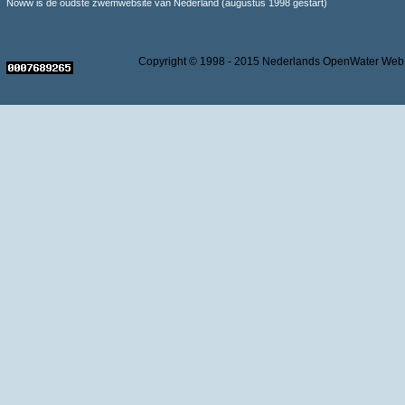
Noww is de oudste zwemwebsite van Nederland (augustus 1998 gestart)
Copyright © 1998 - 2015 Nederlands OpenWater