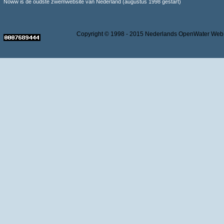
Noww is de oudste zwemwebsite van Nederland (augustus 1998 gestart)
Copyright © 1998 - 2015 Nederlands OpenWater