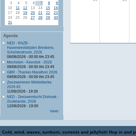
3
4
5
6
7
8
9
10
11
12
13
14
15
16
17
18
19
20
21
22
23
24
25
26
27
28
29
30
31
Agenda
NED - KNZB -
Havenwedstrijden Breskens,
Scheldestroom, 2026
08/08/2026 -
00:00
t/m
23:45
Mechelen - Keerdok - 2026
08/08/2026 -
00:00
t/m
23:45
GBR - Thames Marathon 2026
09/08/2026 -
00:00
t/m
23:45
Zeezwemmen Middelkerke
2026 #2
11/08/2026 - 19:30
NED - Zeezwemtocht Dishoek -
Zoutelande, 2026
12/08/2026 - 19:00
meer
Cold, wind, waves, sunburn, currents and jellyfish! Hop in and jo