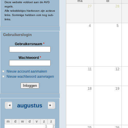
ma
di
Deze website voldoet aan de AVG
27
28
regels.
Alle tekstblokjes hierboven zijn actieve
links. Sommige hebben ook nog sub-
links.
4
5
Gebruikerslogin
Gebruikersnaam
*
Wachtwoord
*
11
12
Nieuw account aanmaken
Nieuw wachtwoord aanvragen
18
19
augustus
«
»
m
d
w
d
v
z
z
1
2
25
26