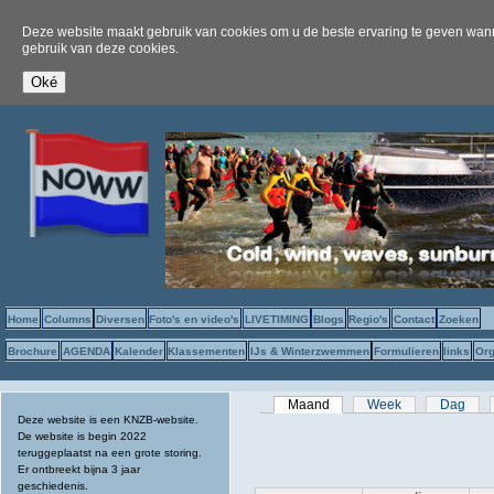
Deze website maakt gebruik van cookies om u de beste ervaring te geven wanne
gebruik van deze cookies.
Home
Columns
Diversen
Foto's en video's
LIVETIMING
Blogs
Regio's
Contact
Zoeken
Brochure
AGENDA
Kalender
Klassementen
IJs & Winterzwemmen
Formulieren
links
Org
Primaire tabs
Maand
(actieve tabblad)
Week
Dag
Deze website is een KNZB-website.
De website is begin 2022
teruggeplaatst na een grote storing.
Er ontbreekt bijna 3 jaar
geschiedenis.