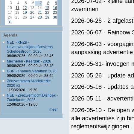
2026-07-02 - kleine aa
3
4
5
6
7
8
9
10
11
12
13
14
15
16
zwemmen
17
18
19
20
21
22
23
24
25
26
27
28
29
30
2026-06-26 - 2 afgelast
31
2026-06-07 - Rainbow 
Agenda
NED - KNZB -
2026-06-03 - voorpagi
Havenwedstrijden Breskens,
aanpassing advertentie
Scheldestroom, 2026
08/08/2026 -
00:00
t/m
23:45
Mechelen - Keerdok - 2026
2026-05-31- invoegen m
08/08/2026 -
00:00
t/m
23:45
GBR - Thames Marathon 2026
2026-05-26 - update a
09/08/2026 -
00:00
t/m
23:45
Zeezwemmen Middelkerke
2026 #2
2026-05-18 - updates a
11/08/2026 - 19:30
NED - Zeezwemtocht Dishoek -
2026-05-11 - adverten
Zoutelande, 2026
12/08/2026 - 19:00
2026-05-10 - De open wa
meer
alle advertenties zijn b
reglementswijzigingen.