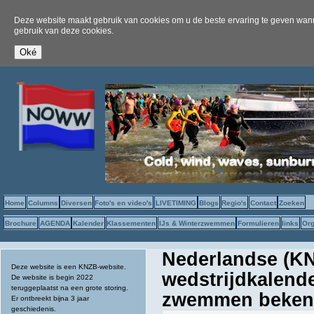
Deze website maakt gebruik van cookies om u de beste ervaring te geven wanne
gebruik van deze cookies.
Home
Columns
Diversen
Foto's en video's
LIVETIMING
Blogs
Regio's
Contact
Zoeken
Brochure
AGENDA
Kalender
Klassementen
IJs & Winterzwemmen
Formulieren
links
Org
Nederlandse (KN
Deze website is een KNZB-website.
wedstrijdkalend
De website is begin 2022
teruggeplaatst na een grote storing.
zwemmen beke
Er ontbreekt bijna 3 jaar
geschiedenis.