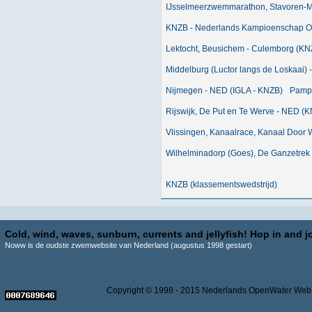
IJsselmeerzwemmarathon, Stavoren-
KNZB - Nederlands Kampioenschap 
Lektocht, Beusichem - Culemborg (KN
Middelburg (Luctor langs de Loskaai)
Nijmegen - NED (IGLA - KNZB)
Pampu
Rijswijk, De Put en Te Werve - NED (
Vlissingen, Kanaalrace, Kanaal Door
Wilhelminadorp (Goes), De Ganzetrek
KNZB (klassementswedstrijd)
Cold, wind, waves, sunburn, currents and jellyfish! Hop in and jo
Noww is de oudste zwemwebsite van Nederland (augustus 1998 gestart)
Copyright © 1998 - 2015 Nederlands OpenWater