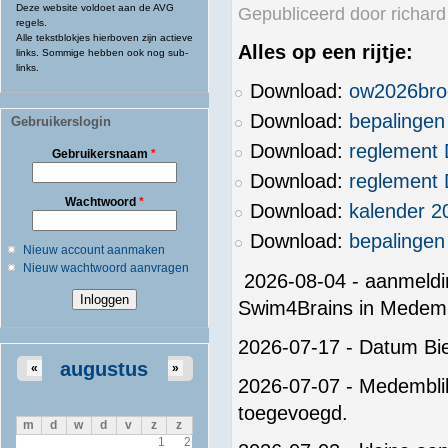
Deze website voldoet aan de AVG
Gepubliceerd door
richard
regels.
Alle tekstblokjes hierboven zijn actieve
Alles op een rijtje:
links. Sommige hebben ook nog sub-
links.
Download:
ow2026bro
Download:
bepalingen
Gebruikerslogin
Download:
reglement
Gebruikersnaam
*
Download:
reglement
Wachtwoord
*
Download:
kalender 2
Download:
bepalinge
Nieuw account aanmaken
Nieuw wachtwoord aanvragen
2026-08-04 - aanmeldi
Swim4Brains in Medemb
2026-07-17 - Datum Bi
augustus
«
»
2026-07-07 - Medemblik 
toegevoegd.
m
d
w
d
v
z
z
1
2