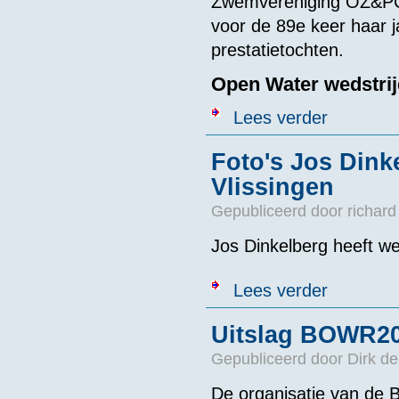
Zwemvereniging OZ&PC
voor de 89e keer haar j
prestatietochten.
Open Water wedstri
over Open Wat
Lees verder
Foto's Jos Dink
Vlissingen
Gepubliceerd door
richard
Jos Dinkelberg heeft we
over Foto's Jo
Lees verder
Uitslag BOWR2
Gepubliceerd door
Dirk de
De organisatie van de 