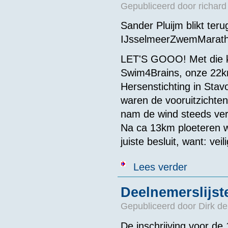
Gepubliceerd door
richard
Sander Pluijm blikt ter
IJsselmeerZwemMarath
LET'S GOOO! Met die k
Swim4Brains, onze 22km
Hersenstichting in Sta
waren de vooruitzichten
nam de wind steeds verde
Na ca 13km ploeteren w
juiste besluit, want: veil
over Review 
Lees verder
Deelnemerslijs
Gepubliceerd door
Dirk de
De inschrijving voor de