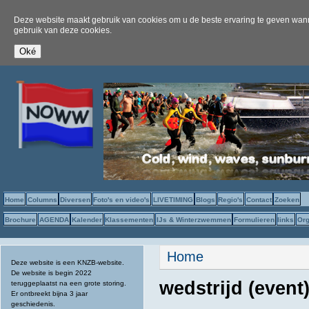
Deze website maakt gebruik van cookies om u de beste ervaring te geven wanne
gebruik van deze cookies.
Home
Columns
Diversen
Foto's en video's
LIVETIMING
Blogs
Regio's
Contact
Zoeken
Brochure
AGENDA
Kalender
Klassementen
IJs & Winterzwemmen
Formulieren
links
Org
U bent hier
Home
Deze website is een KNZB-website.
De website is begin 2022
wedstrijd (even
teruggeplaatst na een grote storing.
Er ontbreekt bijna 3 jaar
geschiedenis.