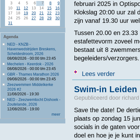
februari 2025 in Optisp
3
4
5
6
7
8
9
10
11
12
13
14
15
16
Klokslag 20:00 uur zal d
17
18
19
20
21
22
23
24
25
26
27
28
29
30
zijn vanaf 19.30 uur w
31
Tussen 20.00 en 23.33 
Agenda
estafettevorm zoveel m
NED - KNZB -
bestaat uit 8 zwemmer
Havenwedstrijden Breskens,
Scheldestroom, 2026
begeleiders/verzorgers.
08/08/2026 -
00:00
t/m
23:45
Mechelen - Keerdok - 2026
08/08/2026 -
00:00
t/m
23:45
over 3,33 uur
Lees verder
GBR - Thames Marathon 2026
09/08/2026 -
00:00
t/m
23:45
Zeezwemmen Middelkerke
Swim-in Leiden
2026 #2
11/08/2026 - 19:30
Gepubliceerd door
richard
NED - Zeezwemtocht Dishoek -
Zoutelande, 2026
Save the date! De derti
12/08/2026 - 19:00
meer
plaats op zondag 15 jun
socials in de gaten vo
doel en hoe je je kunt in