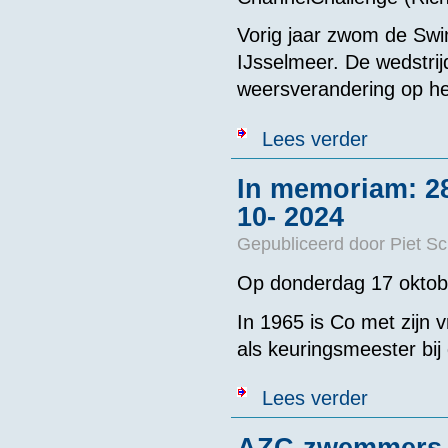
Vorig jaar zwom de Swim
IJsselmeer. De wedstri
weersverandering op he
over Swim4Br
Lees verder
In memoriam: 2
10- 2024
Gepubliceerd door
Piet S
Op donderdag 17 oktober
In 1965 is Co met zijn
als keuringsmeester bij
over In memo
Lees verder