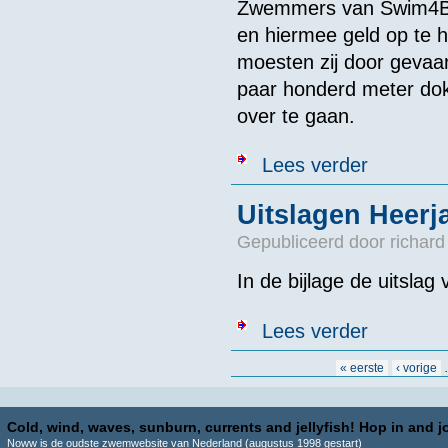
Zwemmers van Swim4Brai
en hiermee geld op te 
moesten zij door gevaar
paar honderd meter do
over te gaan.
over Sponsorz
Lees verder
Uitslagen Heer
Gepubliceerd door
richard
In de bijlage de uitsla
over Uitslage
Lees verder
Pagina's
« eerste
‹ vorige
Cold, wind, waves, sunburn, currents and jellyfish! Hop in and jo
Noww is de oudste zwemwebsite van Nederland (augustus 1998 gestart)