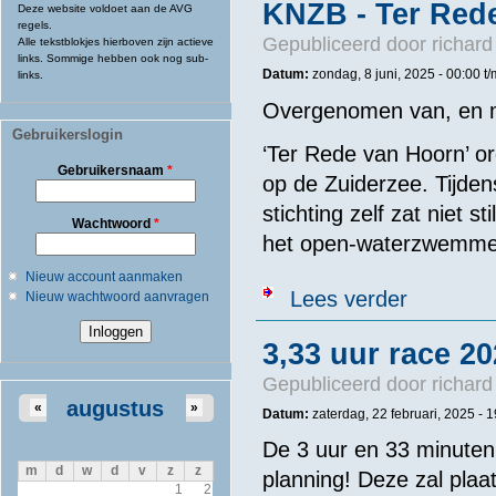
KNZB - Ter Rede
Deze website voldoet aan de AVG
regels.
Gepubliceerd door
richard
Alle tekstblokjes hierboven zijn actieve
links. Sommige hebben ook nog sub-
Datum:
zondag, 8 juni, 2025 -
00:00
t
links.
Overgenomen van, en m
Gebruikerslogin
‘Ter Rede van Hoorn’ o
Gebruikersnaam
*
op de Zuiderzee. Tijden
stichting zelf zat niet s
Wachtwoord
*
het open-waterzwemme
Nieuw account aanmaken
over KNZB - T
Lees verder
Nieuw wachtwoord aanvragen
3,33 uur race 2
Gepubliceerd door
richard
augustus
«
»
Datum:
zaterdag, 22 februari, 2025 - 
De 3 uur en 33 minuten
m
d
w
d
v
z
z
planning! Deze zal plaa
1
2