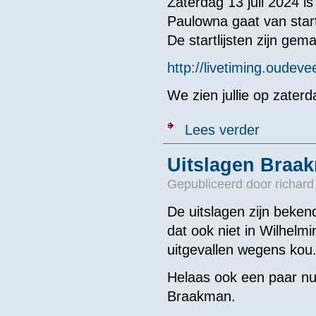
Zaterdag 13 juli 2024 i
Paulowna gaat van star
De startlijsten zijn gem
http://livetiming.oudevee
We zien jullie op zaterd
over Startlijs
Lees verder
Uitslagen Braa
Gepubliceerd door
richard
De uitslagen zijn beke
dat ook niet in Wilhelm
uitgevallen wegens kou
Helaas ook een paar n
Braakman.