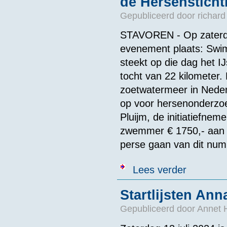
de Hersensticht
Gepubliceerd door
richard
STAVOREN - Op zaterda
evenement plaats: Swi
steekt op die dag het 
tocht van 22 kilometer.
zoetwatermeer in Nede
op voor hersenonderzoe
Pluijm, de initiatiefne
zwemmer € 1750,- aan sp
perse gaan van dit num
over INTERVIE
Lees verder
Hersenstichtin
Startlijsten An
Gepubliceerd door
Annet 