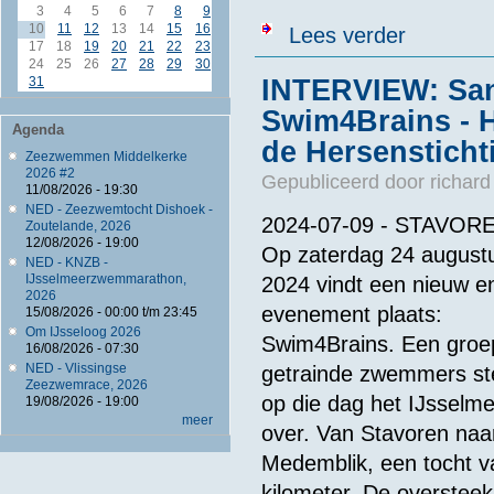
3
4
5
6
7
8
9
10
11
12
13
14
15
16
over Uitslage
Lees verder
17
18
19
20
21
22
23
24
25
26
27
28
29
30
31
INTERVIEW: Sand
Swim4Brains - 
Agenda
de Hersensticht
Zeezwemmen Middelkerke
2026 #2
Gepubliceerd door
richard
11/08/2026 - 19:30
NED - Zeezwemtocht Dishoek -
2024-07-09 - STAVORE
Zoutelande, 2026
12/08/2026 - 19:00
Op zaterdag 24 august
NED - KNZB -
IJsselmeerzwemmarathon,
2024 vindt een nieuw e
2026
evenement plaats:
15/08/2026 -
00:00
t/m
23:45
Om IJsseloog 2026
Swim4Brains. Een groe
16/08/2026 - 07:30
NED - Vlissingse
getrainde zwemmers st
Zeezwemrace, 2026
op die dag het IJsselm
19/08/2026 - 19:00
meer
over. Van Stavoren naa
Medemblik, een tocht v
kilometer. De oversteek