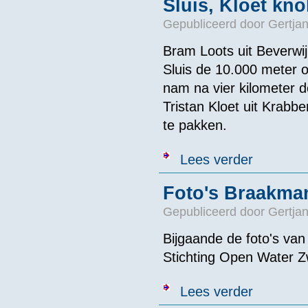
Sluis, Kloet kno
Gepubliceerd door
Gertjan
Bram Loots uit Beverwi
Sluis de 10.000 meter 
nam na vier kilometer 
Tristan Kloet uit Krabb
te pakken.
over Loots win
Lees verder
Foto's Braakma
Gepubliceerd door
Gertjan
Bijgaande de foto's va
Stichting Open Water
over Foto's B
Lees verder