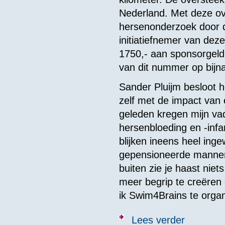
Nederland. Met deze o
hersenonderzoek door d
initiatiefnemer van dez
1750,- aan sponsorgeld 
van dit nummer op bijna
Sander Pluijm besloot 
zelf met de impact van
geleden kregen mijn vad
hersenbloeding en -infar
blijken ineens heel inge
gepensioneerde mannen e
buiten zie je haast niet
meer begrip te creëren
ik Swim4Brains te organ
over INTERVIE
Lees verder
Hersenstichtin