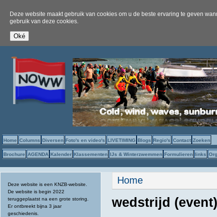
Deze website maakt gebruik van cookies om u de beste ervaring te geven wanne
gebruik van deze cookies.
Home
Columns
Diversen
Foto's en video's
LIVETIMING
Blogs
Regio's
Contact
Zoeken
Brochure
AGENDA
Kalender
Klassementen
IJs & Winterzwemmen
Formulieren
links
Org
U bent hier
Home
Deze website is een KNZB-website.
De website is begin 2022
wedstrijd (even
teruggeplaatst na een grote storing.
Er ontbreekt bijna 3 jaar
geschiedenis.