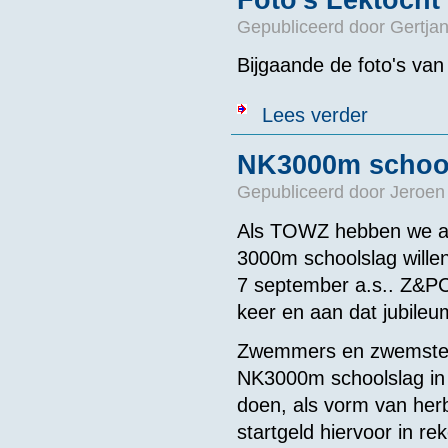
Gepubliceerd door
Gertjan
Bijgaande de foto's van
over Foto's Le
Lees verder
NK3000m school
Gepubliceerd door
Jeroen
Als TOWZ hebben we af
3000m schoolslag willen
7 september a.s.. Z&P
keer en aan dat jubile
Zwemmers en zwemsters
NK3000m schoolslag in 
doen, als vorm van her
startgeld hiervoor in re