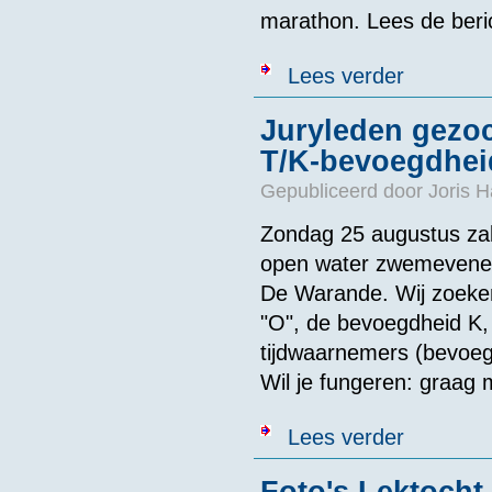
marathon. Lees de beric
over Aankondi
Lees verder
Juryleden gezoc
T/K-bevoegdhei
Gepubliceerd door
Joris H
Zondag 25 augustus z
open water zwemevenem
De Warande. Wij zoeke
"O", de bevoegdheid K,
tijdwaarnemers (bevoeg
Wil je fungeren: graag 
over Juryleden
Lees verder
Foto's Lektocht