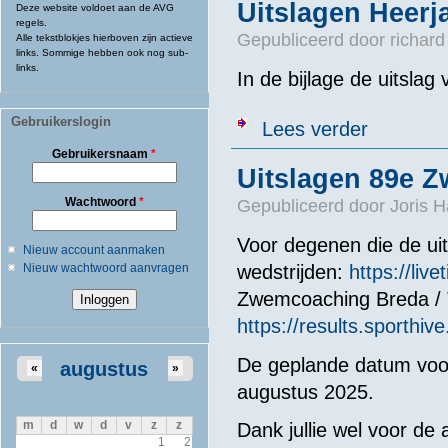
Uitslagen Heer
Deze website voldoet aan de AVG
regels.
Gepubliceerd door
richard
Alle tekstblokjes hierboven zijn actieve
links. Sommige hebben ook nog sub-
links.
In de bijlage de uitsla
Gebruikerslogin
over Uitslage
Lees verder
Gebruikersnaam
*
Uitslagen 89e 
Wachtwoord
*
Gepubliceerd door
Joris H
Voor degenen die de ui
Nieuw account aanmaken
Nieuw wachtwoord aanvragen
wedstrijden:
https://li
Zwemcoaching Breda / 
https://results.sporth
De geplande datum voo
augustus
«
»
augustus 2025.
m
d
w
d
v
z
z
Dank jullie wel voor de
1
2