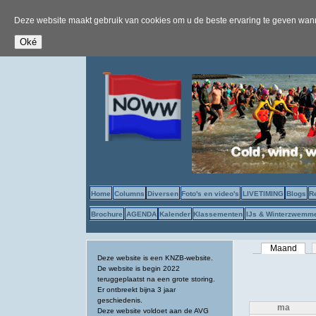
Deze website maakt gebruik van cookies om u de beste ervaring te geven wanne
Home
Columns
Diversen
Foto's en video's
LIVETIMING
Blogs
R
Brochure
AGENDA
Kalender
Klassementen
IJs & Winterzwemm
Primaire tab
Maand
(acti
Deze website is een KNZB-website.
De website is begin 2022
teruggeplaatst na een grote storing.
Er ontbreekt bijna 3 jaar
geschiedenis.
ma
Deze website voldoet aan de AVG