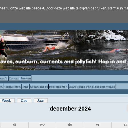
er u onze website bezoekt. Door deze website te blijven gebruiken, stemt u in me
egio's
Contact
Zoeken
en
Formulieren
links
Organisaties
Reglementen
Q&A: keuze van klassementcaps
s
eve tabblad)
Week
Dag
Jaar
december 2024
di
wo
do
vr
za