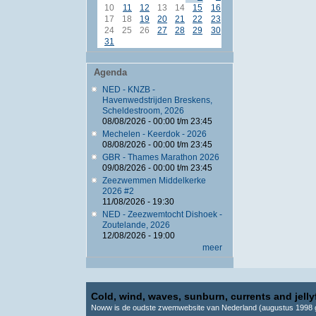
10
11
12
13
14
15
16
17
18
19
20
21
22
23
24
25
26
27
28
29
30
31
Agenda
NED - KNZB -
Havenwedstrijden Breskens,
Scheldestroom, 2026
08/08/2026 -
00:00
t/m
23:45
Mechelen - Keerdok - 2026
08/08/2026 -
00:00
t/m
23:45
GBR - Thames Marathon 2026
09/08/2026 -
00:00
t/m
23:45
Zeezwemmen Middelkerke
2026 #2
11/08/2026 - 19:30
NED - Zeezwemtocht Dishoek -
Zoutelande, 2026
12/08/2026 - 19:00
meer
Cold, wind, waves, sunburn, currents and jellyf
Noww is de oudste zwemwebsite van Nederland (augustus 1998 g