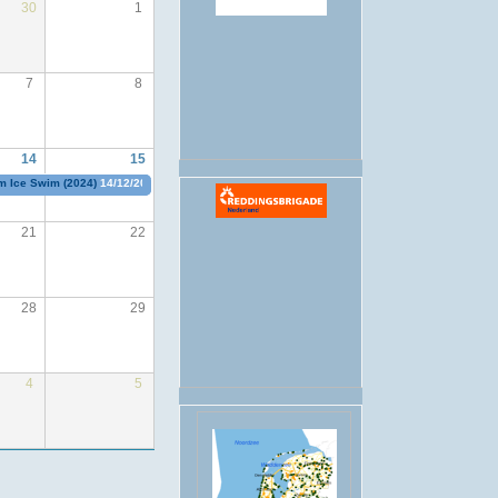
30
1
.
7
8
14
15
 Ice Swim (2024)
14/12/2024 - 00:00
t/m
15/12/2024 - 23:45
21
22
28
29
4
5