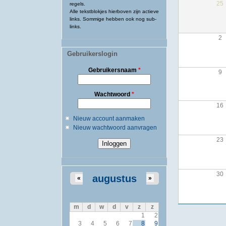
25
regels.
Alle tekstblokjes hierboven zijn actieve
links. Sommige hebben ook nog sub-
links.
2
Gebruikerslogin
Gebruikersnaam
*
9
Wachtwoord
*
16
Nieuw account aanmaken
Nieuw wachtwoord aanvragen
23
30
augustus
«
»
m
d
w
d
v
z
z
1
2
3
4
5
6
7
8
9