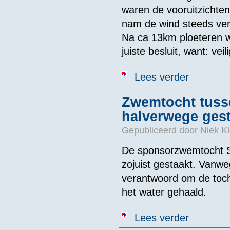
waren de vooruitzichten
nam de wind steeds verde
Na ca 13km ploeteren w
juiste besluit, want: veil
over Review 
Lees verder
Zwemtocht tuss
halverwege ges
Gepubliceerd door
Niek Kl
De sponsorzwemtocht S
zojuist gestaakt. Vanwe
verantwoord om de toch
het water gehaald.
over Zwemtoch
Lees verder