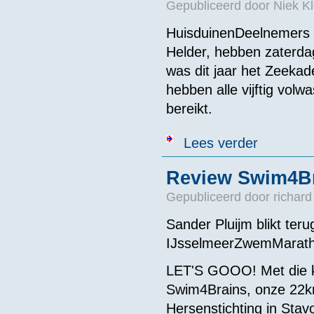
Gepubliceerd door
Niek Kl
HuisduinenDeelnemers 
Helder, hebben zaterda
was dit jaar het Zeeka
hebben alle vijftig volw
bereikt.
over Ruim 16.
Lees verder
Review Swim4B
Gepubliceerd door
richard
Sander Pluijm blikt ter
IJsselmeerZwemMarath
LET'S GOOO! Met die k
Swim4Brains, onze 22km
Hersenstichting in Sta