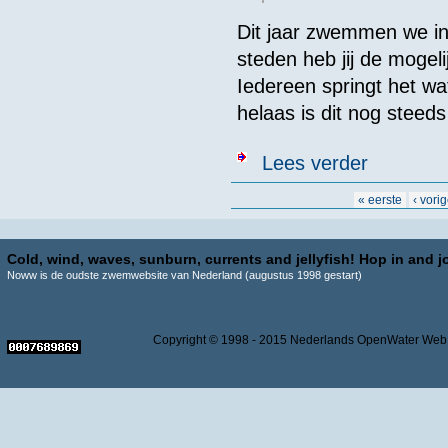
Dit jaar zwemmen we in 
steden heb jij de mogel
Iedereen springt het wa
helaas is dit nog steed
over Uit de KN
Lees verder
Pagina's
« eerste
‹ vori
Cold, wind, waves, sunburn, currents and jellyfish! Hop in and jo
Noww is de oudste zwemwebsite van Nederland (augustus 1998 gestart)
Copyright © 1998 - 2015 Nederlands OpenWater