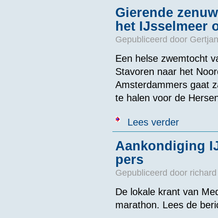
Gierende zenu
het IJsselmeer 
Gepubliceerd door
Gertjan
Een helse zwemtocht va
Stavoren naar het Noor
Amsterdammers gaat zat
te halen voor de Hersens
over Gierende
Lees verder
Aankondiging I
pers
Gepubliceerd door
richard
De lokale krant van Med
marathon. Lees de beric