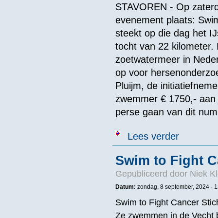
STAVOREN - Op zaterda
evenement plaats: Swi
steekt op die dag het 
tocht van 22 kilometer.
zoetwatermeer in Nede
op voor hersenonderzoe
Pluijm, de initiatiefne
zwemmer € 1750,- aan sp
perse gaan van dit num
over INTERVIE
Lees verder
Hersenstichtin
Swim to Fight C
Gepubliceerd door
Niek Kl
Datum:
zondag, 8 september, 2024 -
1
Swim to Fight Cancer Stic
Ze zwemmen in de Vecht bi