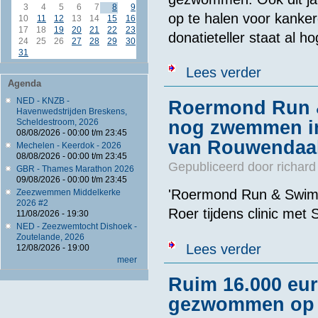
3
4
5
6
7
8
9
op te halen voor kanker
10
11
12
13
14
15
16
17
18
19
20
21
22
23
donatieteller staat al 
24
25
26
27
28
29
30
31
over Groninge
Lees verder
Agenda
NED - KNZB -
Roermond Run &
Havenwedstrijden Breskens,
Scheldestroom, 2026
nog zwemmen in 
08/08/2026 -
00:00
t/m
23:45
van Rouwendaa
Mechelen - Keerdok - 2026
08/08/2026 -
00:00
t/m
23:45
Gepubliceerd door
richard
GBR - Thames Marathon 2026
09/08/2026 -
00:00
t/m
23:45
'Roermond Run & Swim 
Zeezwemmen Middelkerke
2026 #2
Roer tijdens clinic met
11/08/2026 - 19:30
NED - Zeezwemtocht Dishoek -
Zoutelande, 2026
over Roermond
Lees verder
12/08/2026 - 19:00
Rouwendaal
meer
Ruim 16.000 eur
gezwommen op 