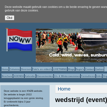
Deze website maakt gebruik van cookies om u de beste ervaring te geven wanne
gebruik van deze cookies.
Home
Columns
Diversen
Foto's en video's
LIVETIMING
Blogs
Regio's
Contact
Zoeken
Brochure
AGENDA
Kalender
Klassementen
IJs & Winterzwemmen
Formulieren
links
Org
U bent hier
Home
Deze website is een KNZB-website.
De website is begin 2022
wedstrijd (event
teruggeplaatst na een grote storing.
Er ontbreekt bijna 3 jaar
geschiedenis.