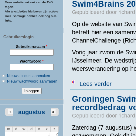
Swim4Brains 20
Deze website voldoet aan de AVG
regels.
Gepubliceerd door
richard
Alle tekstblokjes hierboven zijn actieve
links. Sommige hebben ook nog sub-
links.
Op de website van Swim
betreft hier een same
Gebruikerslogin
ChannelChallenge (Rich
Gebruikersnaam
*
Vorig jaar zwom de Swim
IJsselmeer. De wedstri
Wachtwoord
*
weersverandering op he
Nieuw account aanmaken
Nieuw wachtwoord aanvragen
over Swim4Br
Lees verder
Groningen Swim
recordbedrag v
augustus
«
»
Gepubliceerd door
richard
Zaterdag (7 augustus) 
m
d
w
d
v
z
z
1
2
gezwommen. Ook dit jaa