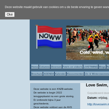
Deze website maakt gebruik van cookies om u de beste ervaring te geven wanne
Home
Columns
Diversen
Foto's en video's
LIVETIMING
Blogs
R
Brochure
AGENDA
Kalender
Klassementen
IJs & Winterzwemm
Love Swim,
Deze website is een KNZB-website.
De website is begin 2022
Gepubliceerd doo
teruggeplaatst na een grote storing.
Datum:
vrijdag,
Er ontbreekt bijna 3 jaar
geschiedenis.
http://loveswim.n
Deze website voldoet aan de AVG