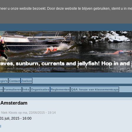
er u onze website bezoekt. Door deze website te blijven gebruiken, stemt u in me
egio's
Contact
Zoeken
en
Formulieren
links
Organisaties
Reglementen
Q&A: keuze van klassementcaps
 Amsterdam
r
Niek Kloots
op
ma, 22/06/2015 - 19:14
 31 juli, 2015 - 16:00
l