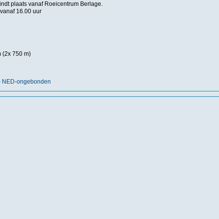
ndt plaats vanaf Roeicentrum Berlage.
vanaf 16.00 uur
m (2x 750 m)
nt) NED-ongebonden