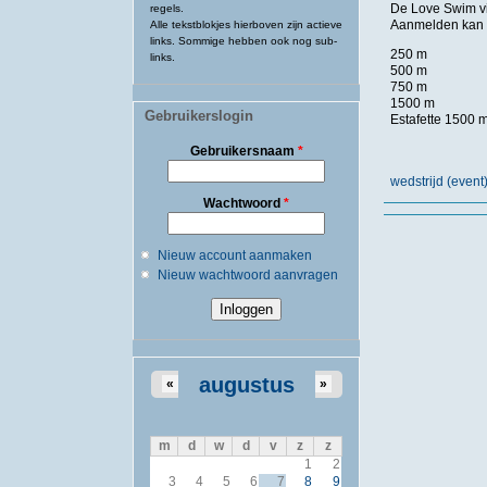
De Love Swim vi
regels.
Aanmelden kan 
Alle tekstblokjes hierboven zijn actieve
links. Sommige hebben ook nog sub-
250 m
links.
500 m
750 m
1500 m
Gebruikerslogin
Estafette 1500 
Gebruikersnaam
*
wedstrijd (eve
Wachtwoord
*
Nieuw account aanmaken
Nieuw wachtwoord aanvragen
augustus
«
»
m
d
w
d
v
z
z
1
2
3
4
5
6
7
8
9