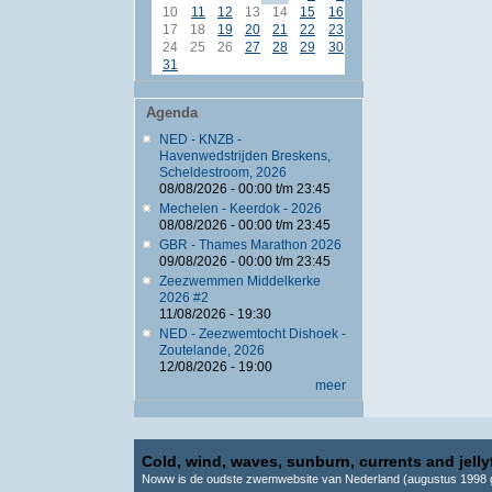
10
11
12
13
14
15
16
17
18
19
20
21
22
23
24
25
26
27
28
29
30
31
Agenda
NED - KNZB -
Havenwedstrijden Breskens,
Scheldestroom, 2026
08/08/2026 -
00:00
t/m
23:45
Mechelen - Keerdok - 2026
08/08/2026 -
00:00
t/m
23:45
GBR - Thames Marathon 2026
09/08/2026 -
00:00
t/m
23:45
Zeezwemmen Middelkerke
2026 #2
11/08/2026 - 19:30
NED - Zeezwemtocht Dishoek -
Zoutelande, 2026
12/08/2026 - 19:00
meer
Cold, wind, waves, sunburn, currents and jellyf
Noww is de oudste zwemwebsite van Nederland (augustus 1998 g