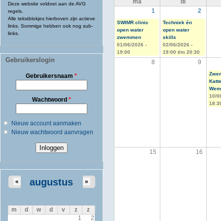
ma
di
Deze website voldoet aan de AVG
1
2
regels.
Alle tekstblokjes hierboven zijn actieve
SWIMR clinic
Techniek én
links. Sommige hebben ook nog sub-
open water
open water
links.
zwemmen
skills
01/06/2026 -
02/06/2026 -
19:00
19:00
t/m
20:30
Gebruikerslogin
8
9
Zwem
Gebruikersnaam
*
Katt
Weme
10/0
Wachtwoord
*
18:3
Nieuw account aanmaken
Nieuw wachtwoord aanvragen
15
16
augustus
«
»
m
d
w
d
v
z
z
1
2