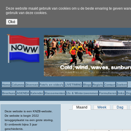
Deze website maakt gebruik van cookies om u de beste ervaring te geven wanne
gebruik van deze cookies.
Home
Columns
Diversen
Foto's en video's
LIVETIMING
Blogs
Regio's
Contact
Zoeken
Brochure
AGENDA
Kalender
Klassementen
IJs & Winterzwemmen
Formulieren
links
Org
Primaire tabs
Maand
(actieve tabblad)
Week
Dag
Deze website is een KNZB-website.
De website is begin 2022
teruggeplaatst na een grote storing.
Er ontbreekt bijna 3 jaar
geschiedenis.