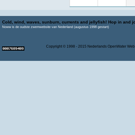
Cold, wind, waves, sunburn, currents and jellyfish! Hop in and jo
Noww is de oudste zwemwebsite van Nederland (augustus 1998 gestart)
Copyright © 1998 - 2015 Nederlands OpenWater