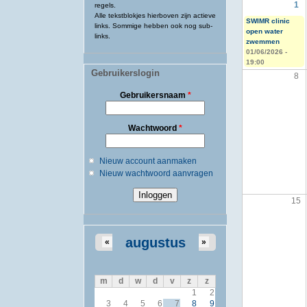
1
regels.
Alle tekstblokjes hierboven zijn actieve
SWIMR clinic
links. Sommige hebben ook nog sub-
open water
links.
zwemmen
01/06/2026 -
19:00
Gebruikerslogin
8
Gebruikersnaam
*
Wachtwoord
*
Nieuw account aanmaken
Nieuw wachtwoord aanvragen
15
augustus
«
»
m
d
w
d
v
z
z
1
2
3
4
5
6
7
8
9