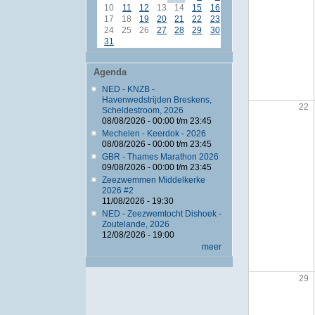
10
11
12
13
14
15
16
17
18
19
20
21
22
23
24
25
26
27
28
29
30
31
Agenda
NED - KNZB -
Havenwedstrijden Breskens,
22
Scheldestroom, 2026
08/08/2026 -
00:00
t/m
23:45
Mechelen - Keerdok - 2026
08/08/2026 -
00:00
t/m
23:45
GBR - Thames Marathon 2026
09/08/2026 -
00:00
t/m
23:45
Zeezwemmen Middelkerke
2026 #2
11/08/2026 - 19:30
NED - Zeezwemtocht Dishoek -
Zoutelande, 2026
12/08/2026 - 19:00
meer
29