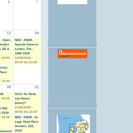
6
7
.
13
14
 - Open
NED - KNZB -
rijden
Speedo Swim-in
, BZ &
Leiden, ZVL-
1886 2026
 -
00:00
14/06/2026 -
00:00
t/m
23:45
clinic
 Race
- 10:30
20
21
026
Géén Ter Rede
 -
00:00
van Hoorn
(meer)?
21/06/2026 -
n Mol
00:00
t/m
23:45
y 2026
 -
00:00
NED - KNZB - 3e
Lage Vaart Race
Dronten, ZZZ,
2026
tietocht