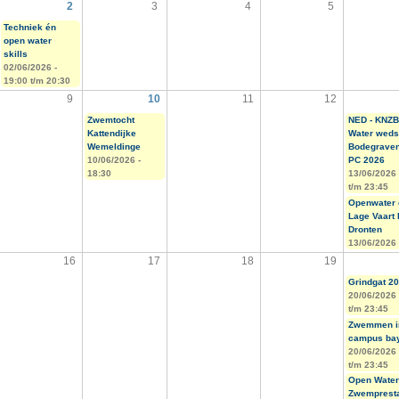
2
3
4
5
Techniek én
open water
skills
02/06/2026 -
19:00
t/m
20:30
9
10
11
12
Zwemtocht
NED - KNZB
Kattendijke
Water wedst
Wemeldinge
Bodegraven
10/06/2026 -
PC 2026
18:30
13/06/2026
t/m
23:45
Openwater 
Lage Vaart
Dronten
13/06/2026 
16
17
18
19
Grindgat 2
20/06/2026
t/m
23:45
Zwemmen i
campus ba
20/06/2026
t/m
23:45
Open Water
Zwempresta