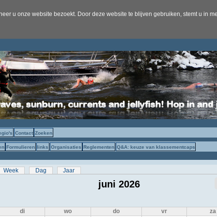
er u onze website bezoekt. Door deze website te blijven gebruiken, stemt u in me
egio's
Contact
Zoeken
en
Formulieren
links
Organisaties
Reglementen
Q&A: keuze van klassementcaps
s
eve tabblad)
Week
Dag
Jaar
juni 2026
di
wo
do
vr
za