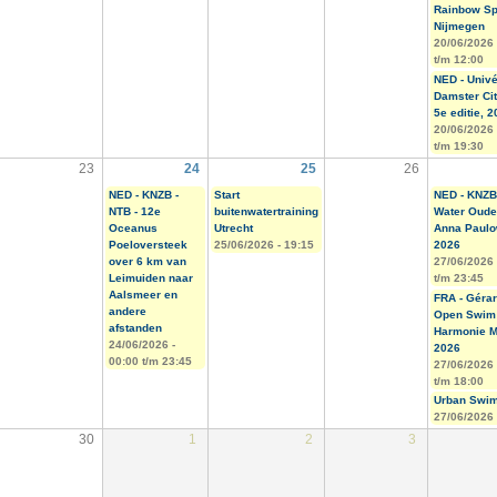
Rainbow Sp
Nijmegen
20/06/2026
t/m
12:00
NED - Univ
Damster Ci
5e editie, 
20/06/2026
t/m
19:30
23
24
25
26
NED - KNZB -
Start
NED - KNZB
NTB - 12e
buitenwatertraining
Water Oude
Oceanus
Utrecht
Anna Paulo
Poeloversteek
25/06/2026 - 19:15
2026
over 6 km van
27/06/2026
Leimuiden naar
t/m
23:45
Aalsmeer en
FRA - Géra
andere
Open Swim
afstanden
Harmonie M
24/06/2026 -
2026
00:00
t/m
23:45
27/06/2026
t/m
18:00
Urban Swi
27/06/2026 
30
1
2
3