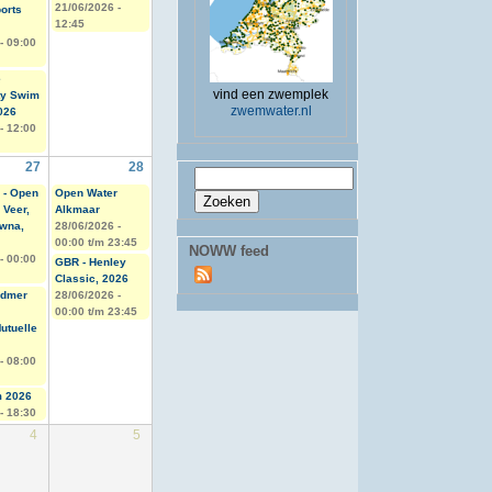
21/06/2026 -
orts
12:45
 -
09:00
é
vind een zwemplek
ty Swim
zwemwater.nl
2026
 -
12:00
27
28
Zoekveld
Zoeken
 - Open
Open Water
 Veer,
Alkmaar
wna,
28/06/2026 -
00:00
t/m
23:45
NOWW feed
 -
00:00
GBR - Henley
Classic, 2026
rdmer
28/06/2026 -
00:00
t/m
23:45
utuelle
 -
08:00
m 2026
- 18:30
4
5