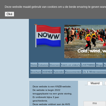
Deze website maakt gebruik van cookies om u de beste ervaring te geven wanne
Home
Columns
Diversen
Foto's en video's
LIVETIMING
Blogs
R
Brochure
AGENDA
Kalender
Klassementen
IJs & Winterzwemm
Primaire tab
Maand
(acti
Deze website is een KNZB-website.
De website is begin 2022
teruggeplaatst na een grote storing.
Er ontbreekt bijna 3 jaar
geschiedenis.
ma
Deze website voldoet aan de AVG