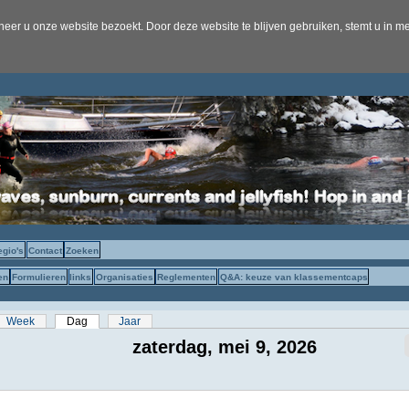
er u onze website bezoekt. Door deze website te blijven gebruiken, stemt u in me
egio's
Contact
Zoeken
en
Formulieren
links
Organisaties
Reglementen
Q&A: keuze van klassementcaps
s
Week
Dag
(actieve tabblad)
Jaar
zaterdag, mei 9, 2026