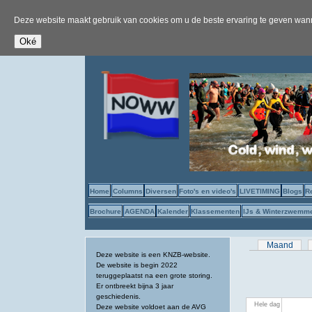
Deze website maakt gebruik van cookies om u de beste ervaring te geven wanne
Home
Columns
Diversen
Foto's en video's
LIVETIMING
Blogs
R
Brochure
AGENDA
Kalender
Klassementen
IJs & Winterzwemm
Primaire tab
Maand
Deze website is een KNZB-website.
De website is begin 2022
teruggeplaatst na een grote storing.
Er ontbreekt bijna 3 jaar
geschiedenis.
Hele dag
Deze website voldoet aan de AVG