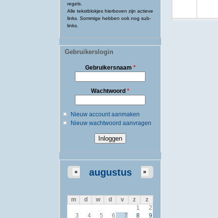
regels.
Alle tekstblokjes hierboven zijn actieve
links. Sommige hebben ook nog sub-
links.
Gebruikerslogin
Gebruikersnaam
*
Wachtwoord
*
Nieuw account aanmaken
Nieuw wachtwoord aanvragen
augustus
«
»
m
d
w
d
v
z
z
1
2
3
4
5
6
7
8
9