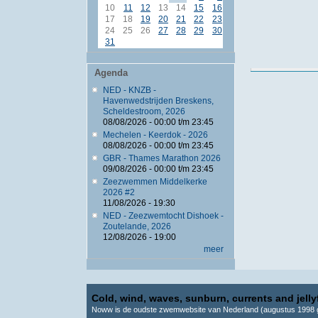
10
11
12
13
14
15
16
17
18
19
20
21
22
23
24
25
26
27
28
29
30
31
Agenda
NED - KNZB -
Havenwedstrijden Breskens,
Scheldestroom, 2026
08/08/2026 -
00:00
t/m
23:45
Mechelen - Keerdok - 2026
08/08/2026 -
00:00
t/m
23:45
GBR - Thames Marathon 2026
09/08/2026 -
00:00
t/m
23:45
Zeezwemmen Middelkerke
2026 #2
11/08/2026 - 19:30
NED - Zeezwemtocht Dishoek -
Zoutelande, 2026
12/08/2026 - 19:00
meer
Cold, wind, waves, sunburn, currents and jellyf
Noww is de oudste zwemwebsite van Nederland (augustus 1998 g