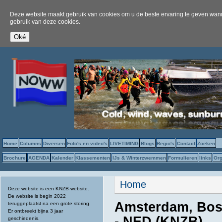
Deze website maakt gebruik van cookies om u de beste ervaring te geven wanne
gebruik van deze cookies.
Home
Columns
Diversen
Foto's en video's
LIVETIMING
Blogs
Regio's
Contact
Zoeken
Brochure
AGENDA
Kalender
Klassementen
IJs & Winterzwemmen
Formulieren
links
Org
U bent hier
Home
Deze website is een KNZB-website.
De website is begin 2022
Amsterdam, Bosb
teruggeplaatst na een grote storing.
Er ontbreekt bijna 3 jaar
- NED (KNZB)
geschiedenis.