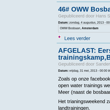
46# OWW Bosba
Gepubliceerd door
Hans 
Datum:
zondag, 4 augustus, 2013 - 00
OWW Bosbaan,
Amsterdam
over 46# OWW
Lees verder
AFGELAST: Eers
trainingskamp,
Gepubliceerd door
Sander
Datum:
vrijdag, 31 mei, 2013 - 00:00
t
Zoals op onze facebook 
open water trainings w
Meer (naast de bosbaa
Het trianingsweekend za
landtrainingen.