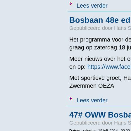
over Mijn Zwem
Lees verder
Bosbaan 48e edi
Gepubliceerd door
Hans 
Het programma voor de 
graag op zaterdag 18 ju
Meer nieuws over het 
en op:
https://www.fa
Met sportieve groet, H
Zwemmen OEZA
over Bosbaan 4
Lees verder
47# OWW Bosba
Gepubliceerd door
Hans 
Datum:
zaterdag, 19 juli, 2014 - 00:00