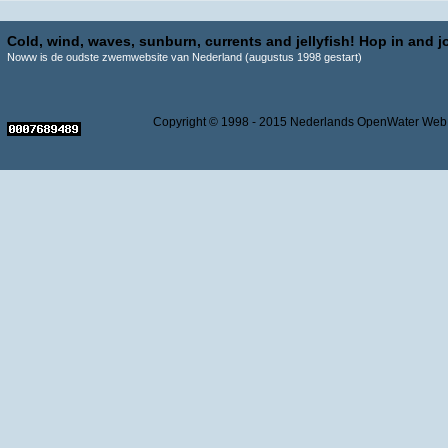
Cold, wind, waves, sunburn, currents and jellyfish! Hop in and jo
Noww is de oudste zwemwebsite van Nederland (augustus 1998 gestart)
Copyright © 1998 - 2015 Nederlands OpenWater