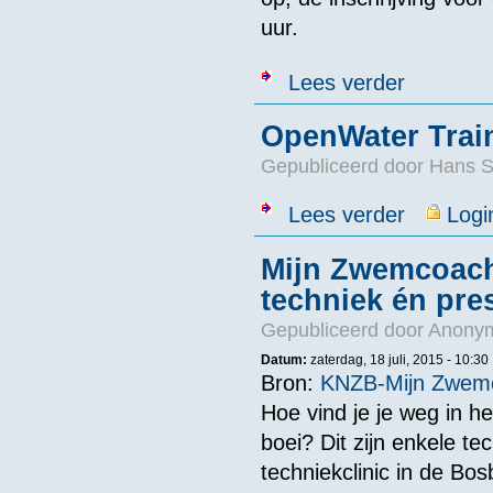
uur.
over 48e edit
Lees verder
OpenWater Trai
Gepubliceerd door
Hans 
over OpenWate
Lees verder
Logi
Mijn Zwemcoach
techniek én prest
Gepubliceerd door
Anonym
Datum:
zaterdag, 18 juli, 2015 - 10:30
Bron:
KNZB-Mijn Zwem
Hoe vind je je weg in h
boei? Dit zijn enkele t
techniekclinic in de Bo