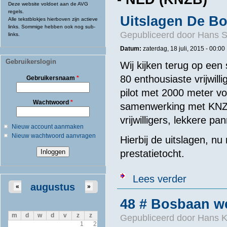
Deze website voldoet aan de AVG
regels.
Uitslagen De Bo
Alle tekstblokjes hierboven zijn actieve
links. Sommige hebben ook nog sub-
Gepubliceerd door
Hans 
links.
Datum:
zaterdag, 18 juli, 2015 - 00:00
Gebruikerslogin
Wij kijken terug op een
80 enthousiaste vrijwil
Gebruikersnaam
*
pilot met 2000 meter voo
Wachtwoord
*
samenwerking met KNZ
vrijwilligers, lekkere 
Nieuw account aanmaken
Nieuw wachtwoord aanvragen
Hierbij de uitslagen, n
prestatietocht.
over Uitslagen
Lees verder
augustus
«
»
48 # Bosbaan w
m
d
w
d
v
z
z
Gepubliceerd door
Hans K
1
2