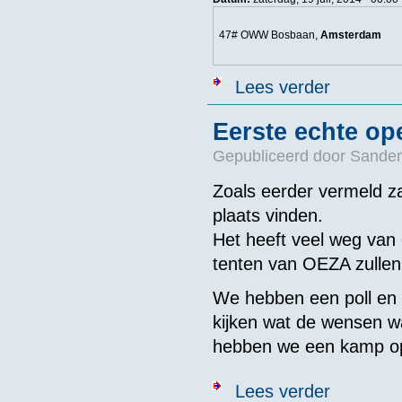
47# OWW Bosbaan,
Amsterdam
over 47# OWW
Lees verder
Eerste echte op
Gepubliceerd door
Sander
Zoals eerder vermeld z
plaats vinden.
Het heeft veel weg van 
tenten van OEZA zullen
We hebben een poll en 
kijken wat de wensen wa
hebben we een kamp o
over Eerste e
Lees verder