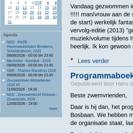
3
4
5
6
7
8
9
Vandaag gezwommen in d
10
11
12
13
14
15
16
17
18
19
20
21
22
23
!!!!! man/vrouw aan de 
24
25
26
27
28
29
30
de start) werkelijk fant
31
vervolg-editie (2013) "g
Agenda
muziek/volume tijdens h
NED - KNZB -
heerlijk. Ik kon gewoon
Havenwedstrijden Breskens,
Scheldestroom, 2026
08/08/2026 -
00:00
t/m
23:45
over 48 # Bos
Lees verder
Mechelen - Keerdok - 2026
08/08/2026 -
00:00
t/m
23:45
GBR - Thames Marathon 2026
Programmaboek
09/08/2026 -
00:00
t/m
23:45
Zeezwemmen Middelkerke
Gepubliceerd door
Hans 
2026 #2
11/08/2026 - 19:30
Beste zwemvrienden,
NED - Zeezwemtocht Dishoek -
Zoutelande, 2026
12/08/2026 - 19:00
Daar is hij dan, het 
meer
Bosbaan. We hebben moo
de organisatie staat, la