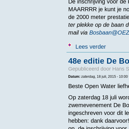
De inschrijving voor d
MAARRRR je kunt je nog 
de 2000 meter prestatie
ter plekke op de baan 
mail via
Bosbaan@OEZ
over Program
Lees verder
48e editie De 
Gepubliceerd door
Hans 
Datum:
zaterdag, 18 juli, 2015 -
10:00
Beste Open Water liefh
Op zaterdag 18 juli wor
zwemevenement De Bosb
ingeschreven voor dit l
hebben: dank daarvoor! 
op, de inschrijving voo