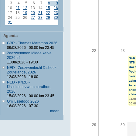
3
4
5
6
7
8
9
10
11
12
13
14
15
16
17
18
19
20
21
22
23
24
25
26
27
28
29
30
31
Agenda
GBR - Thames Marathon 2026
09/08/2026 -
00:00
t/m
23:45
22
23
Zeezwemmen Middelkerke
2026 #2
NED 
11/08/2026 - 19:30
NTB 
Oce
NED - Zeezwemtocht Dishoek -
Poel
Zoutelande, 2026
over
12/08/2026 - 19:00
Leim
NED - KNZB -
Aals
IJsselmeerzwemmarathon,
ande
2026
afst
15/08/2026 -
00:00
t/m
23:45
24/0
Om IJsseloog 2026
00:0
16/08/2026 - 07:30
meer
29
30