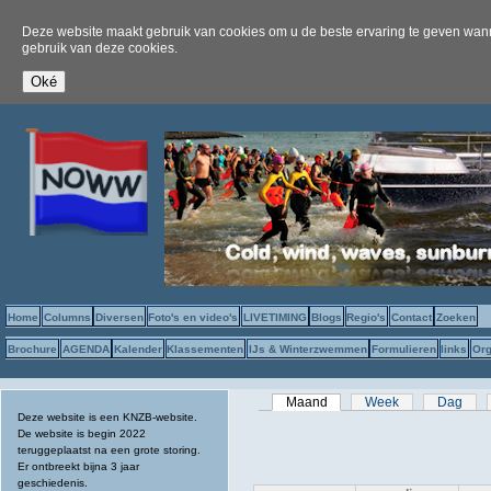
Deze website maakt gebruik van cookies om u de beste ervaring te geven wanne
gebruik van deze cookies.
Home
Columns
Diversen
Foto's en video's
LIVETIMING
Blogs
Regio's
Contact
Zoeken
Brochure
AGENDA
Kalender
Klassementen
IJs & Winterzwemmen
Formulieren
links
Org
Primaire tabs
Maand
(actieve tabblad)
Week
Dag
Deze website is een KNZB-website.
De website is begin 2022
teruggeplaatst na een grote storing.
Er ontbreekt bijna 3 jaar
geschiedenis.