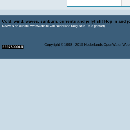
Cold, wind, waves, sunburn, currents and jellyfish! Hop in and jo
Noww is de oudste zwemwebsite van Nederland (augustus 1998 gestart)
Copyright © 1998 - 2015 Nederlands OpenWater