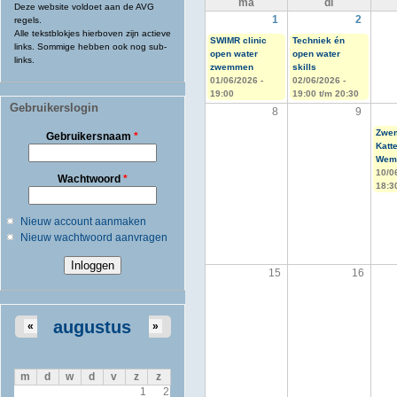
ma
di
Deze website voldoet aan de AVG
1
2
regels.
Alle tekstblokjes hierboven zijn actieve
SWIMR clinic
Techniek én
links. Sommige hebben ook nog sub-
open water
open water
links.
zwemmen
skills
01/06/2026 -
02/06/2026 -
19:00
19:00
t/m
20:30
Gebruikerslogin
8
9
Zwem
Gebruikersnaam
*
Katt
Weme
10/0
Wachtwoord
*
18:3
Nieuw account aanmaken
Nieuw wachtwoord aanvragen
15
16
augustus
«
»
m
d
w
d
v
z
z
1
2