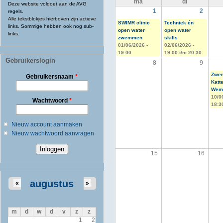
ma
di
Deze website voldoet aan de AVG
1
2
regels.
Alle tekstblokjes hierboven zijn actieve
SWIMR clinic
Techniek én
links. Sommige hebben ook nog sub-
open water
open water
links.
zwemmen
skills
01/06/2026 -
02/06/2026 -
19:00
19:00
t/m
20:30
Gebruikerslogin
8
9
Zwem
Gebruikersnaam
*
Katt
Weme
10/0
Wachtwoord
*
18:3
Nieuw account aanmaken
Nieuw wachtwoord aanvragen
15
16
augustus
«
»
m
d
w
d
v
z
z
1
2