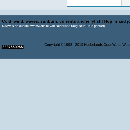
Cold, wind, waves, sunburn, currents and jellyfish! Hop in and jo
Noww is de oudste zwemwebsite van Nederland (augustus 1998 gestart)
Copyright © 1998 - 2015 Nederlands OpenWater