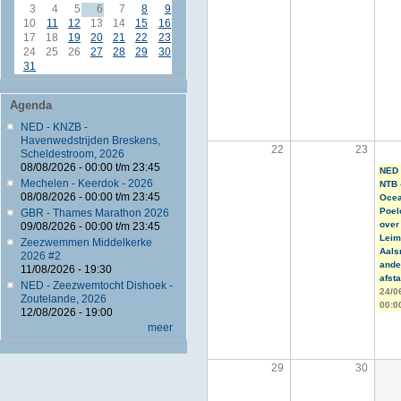
3
4
5
6
7
8
9
10
11
12
13
14
15
16
17
18
19
20
21
22
23
24
25
26
27
28
29
30
31
Agenda
NED - KNZB -
Havenwedstrijden Breskens,
22
23
Scheldestroom, 2026
08/08/2026 -
00:00
t/m
23:45
NED 
Mechelen - Keerdok - 2026
NTB 
08/08/2026 -
00:00
t/m
23:45
Oce
Poel
GBR - Thames Marathon 2026
over
09/08/2026 -
00:00
t/m
23:45
Leim
Zeezwemmen Middelkerke
Aals
2026 #2
ande
11/08/2026 - 19:30
afst
NED - Zeezwemtocht Dishoek -
24/0
Zoutelande, 2026
00:0
12/08/2026 - 19:00
meer
29
30