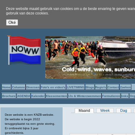
Deze website maakt gebruik van cookies om u de beste ervaring te geven wanne
gebruik van deze cookies.
Home
Columns
Diversen
Foto's en video's
LIVETIMING
Blogs
Regio's
Contact
Zoeken
Brochure
AGENDA
Kalender
Klassementen
IJs & Winterzwemmen
Formulieren
links
Org
Primaire tabs
Maand
(actieve tabblad)
Week
Dag
Deze website is een KNZB-website.
De website is begin 2022
teruggeplaatst na een grote storing.
Er ontbreekt bijna 3 jaar
geschiedenis.