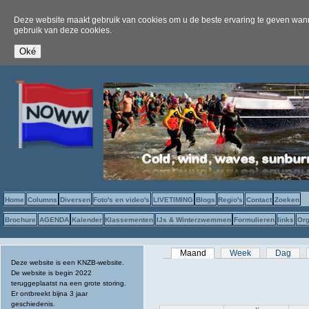
Deze website maakt gebruik van cookies om u de beste ervaring te geven wanne
gebruik van deze cookies.
Home
Columns
Diversen
Foto's en video's
LIVETIMING
Blogs
Regio's
Contact
Zoeken
Brochure
AGENDA
Kalender
Klassementen
IJs & Winterzwemmen
Formulieren
links
Org
Primaire tabs
Maand
(actieve tabblad)
Week
Dag
Deze website is een KNZB-website.
De website is begin 2022
teruggeplaatst na een grote storing.
Er ontbreekt bijna 3 jaar
geschiedenis.