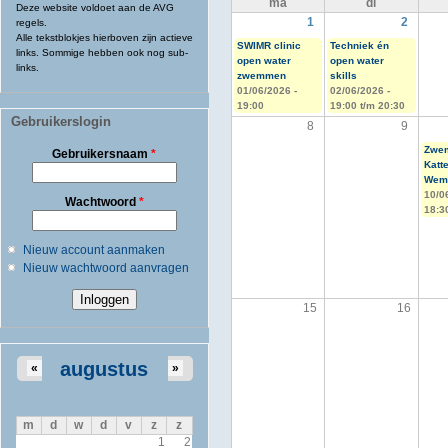
ma
di
Deze website voldoet aan de AVG
1
2
regels.
Alle tekstblokjes hierboven zijn actieve
SWIMR clinic
Techniek én
links. Sommige hebben ook nog sub-
open water
open water
links.
zwemmen
skills
01/06/2026 -
02/06/2026 -
19:00
19:00
t/m
20:30
Gebruikerslogin
8
9
Zwem
Gebruikersnaam
*
Katt
Weme
10/0
Wachtwoord
*
18:3
Nieuw account aanmaken
Nieuw wachtwoord aanvragen
15
16
augustus
«
»
m
d
w
d
v
z
z
1
2