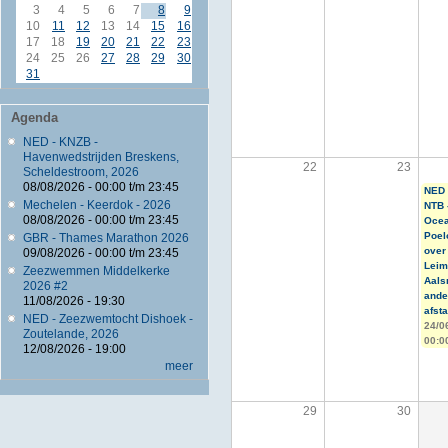
3
4
5
6
7
8
9
10
11
12
13
14
15
16
17
18
19
20
21
22
23
24
25
26
27
28
29
30
31
Agenda
NED - KNZB -
Havenwedstrijden Breskens,
22
23
Scheldestroom, 2026
08/08/2026 -
00:00
t/m
23:45
NED 
Mechelen - Keerdok - 2026
NTB 
08/08/2026 -
00:00
t/m
23:45
Oce
Poel
GBR - Thames Marathon 2026
over
09/08/2026 -
00:00
t/m
23:45
Leim
Zeezwemmen Middelkerke
Aals
2026 #2
ande
11/08/2026 - 19:30
afst
NED - Zeezwemtocht Dishoek -
24/0
Zoutelande, 2026
00:0
12/08/2026 - 19:00
meer
29
30