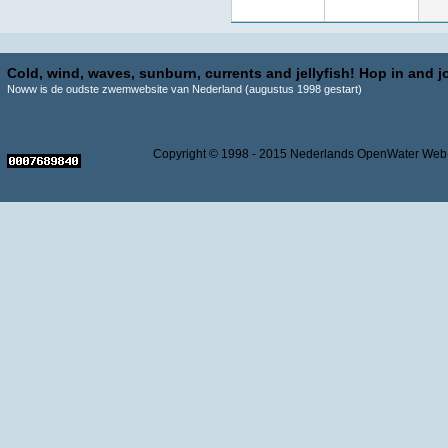
Cold, wind, waves, sunburn, currents and jellyfish! Hop in and jo
Noww is de oudste zwemwebsite van Nederland (augustus 1998 gestart)
Copyright © 1998 - 2015 Nederlands OpenWater